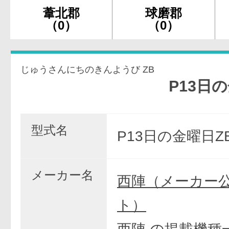
葦北郡
球磨郡
（0）
（0）
じゅうさんにちのきんようび ZB
P13日の金曜
型式名
P13日の金曜日Z
メーカー名
西陣（メーカー
ト）