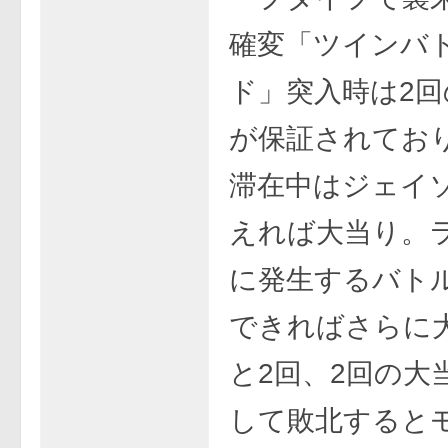
確変「ツインバ
ド」突入時は2回
が保証されてお
滞在中はジェイ
えれば大当り。
に発生するバト
できればさらに
と2回、2回の大
して敗北すると