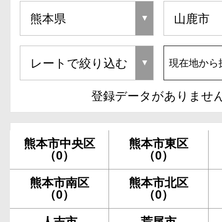
現在地から
登録データがありませ
熊本市中央区
熊本市東区
（0）
（0）
熊本市南区
熊本市北区
（0）
（0）
人吉市
荒尾市