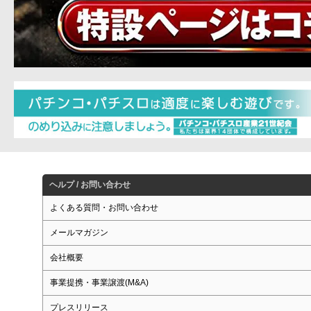
ヘルプ / お問い合わせ
よくある質問・お問い合わせ
メールマガジン
会社概要
事業提携・事業譲渡(M&A)
プレスリリース