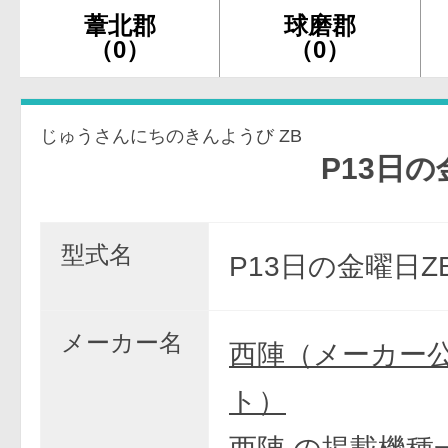
葦北郡
球磨郡
（0）
（0）
じゅうさんにちのきんようび ZB
P13日の金曜日
型式名
P13日の金曜日Z
メーカー名
西陣（メーカー
ト）