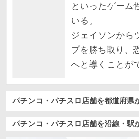
といったゲーム
いる。
ジェイソンから
プを勝ち取り、
へと導くことがで
パチンコ・パチスロ店舗を都道府県
パチンコ・パチスロ店舗を沿線・駅