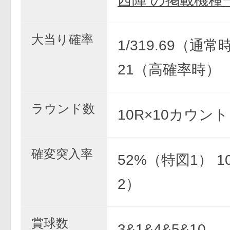
西陣 の掲載機種
大当り確率
1/319.69（通常時
21（高確率時）
ラウンド数
10R×10カウント
確変突入率
52%（特図1） 1
2）
賞球数
3&1&4&5&10