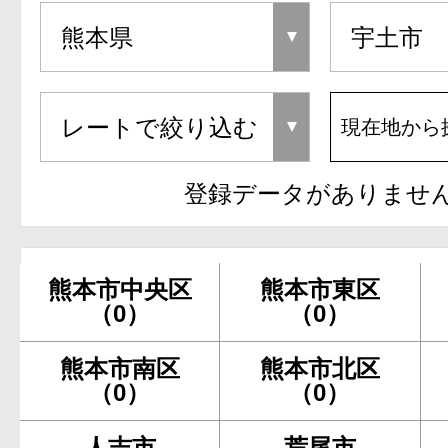
現在地から
登録データがありませ
熊本市中央区
熊本市東区
（0）
（0）
熊本市南区
熊本市北区
（0）
（0）
人吉市
荒尾市