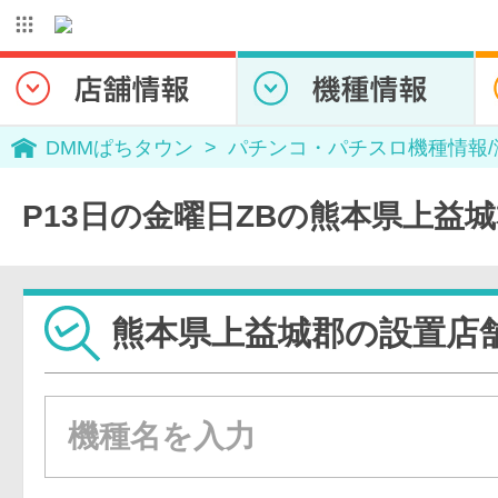
DMMぱちタウン
パチンコ・パチスロ機種情報
P13日の金曜日ZBの熊本県上益
熊本県上益城郡の設置店