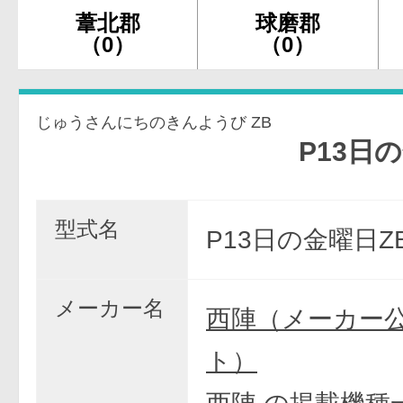
葦北郡
球磨郡
（0）
（0）
じゅうさんにちのきんようび ZB
P13日の金曜
型式名
P13日の金曜日Z
メーカー名
西陣（メーカー
ト）