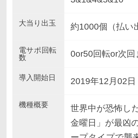
大当り出玉
約1000個（払い
電サポ回転
0or50回転or次
数
導入開始日
2019年12月02
機種概要
世界中が恐怖した
金曜日」が最凶の
ープタイプで襲来