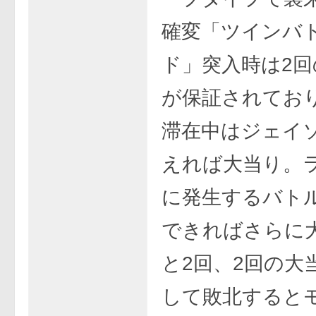
確変「ツインバ
ド」突入時は2回
が保証されてお
滞在中はジェイ
えれば大当り。
に発生するバト
できればさらに
と2回、2回の大
して敗北すると