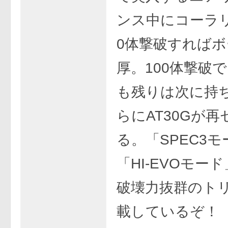
ンス中にコーラリ
0体撃破すれば
厚。100体撃破
も残りは次に持
らにAT30Gが
る。「SPEC3
「HI-EVOモー
破壊力抜群のト
載しているぞ！