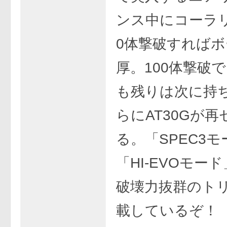
ンス中にコーラリ
0体撃破すれば
厚。100体撃破
も残りは次に持
らにAT30Gが
る。「SPEC3
「HI-EVOモー
破壊力抜群のト
載しているぞ！