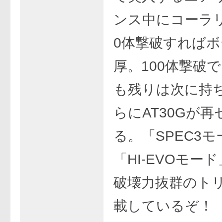
ンス中にコーラリ
0体撃破すれば
厚。100体撃破
も残りは次に持
らにAT30Gが
る。「SPEC3
「HI-EVOモー
破壊力抜群のト
載しているぞ！