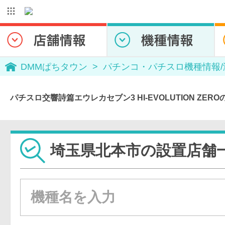
DMMぱちタウン
パチンコ・パチスロ機種情報
パチスロ交響詩篇エウレカセブン3 HI-EVOLUTION ZE
埼玉県北本市の設置店舗