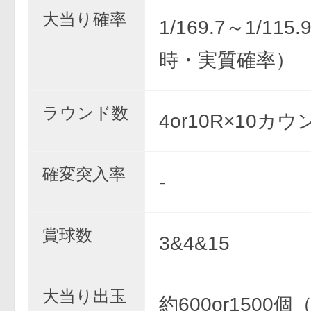
大当り確率
1/169.7～1/11
時・実質確率）
ラウンド数
4or10R×10カウ
確変突入率
-
賞球数
3&4&15
大当り出玉
約600or1500