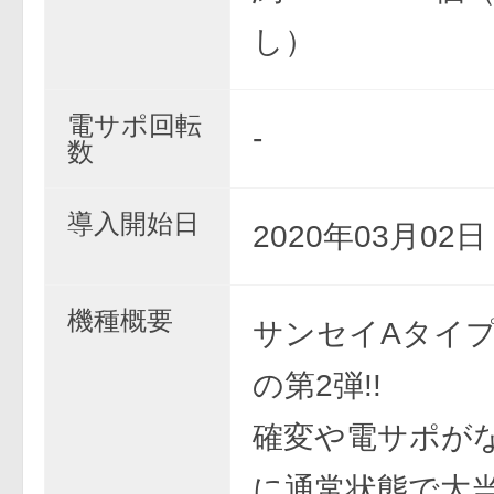
し）
電サポ回転
-
数
導入開始日
2020年03月02
機種概要
サンセイAタイ
の第2弾!!
確変や電サポが
に通常状態で大