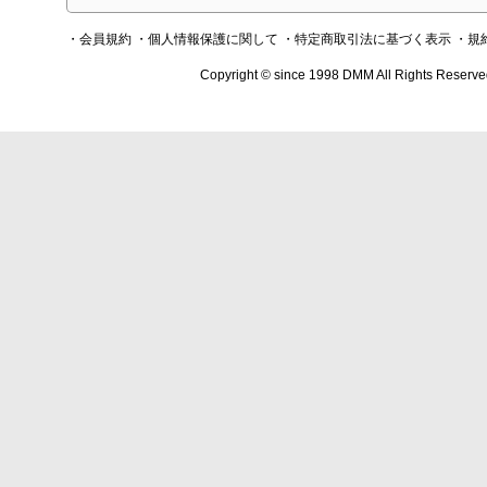
・会員規約
・個人情報保護に関して
・特定商取引法に基づく表示
・規
Copyright © since 1998 DMM All Rights Reserve