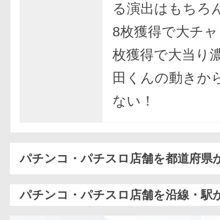
る演出はもちろ
8枚獲得で大チャ
枚獲得で大当り
田くんの動きか
ない！
パチンコ・パチスロ店舗を都道府県
パチンコ・パチスロ店舗を沿線・駅