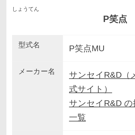
しょうてん
P笑点
型式名
P笑点MU
メーカー名
サンセイR&D（
式サイト）
サンセイR&D 
一覧