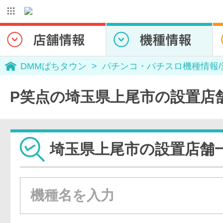
DMMぱちタウン
パチンコ・パチスロ機種情報
P笑点の埼玉県上尾市の設置店
埼玉県上尾市の設置店舗