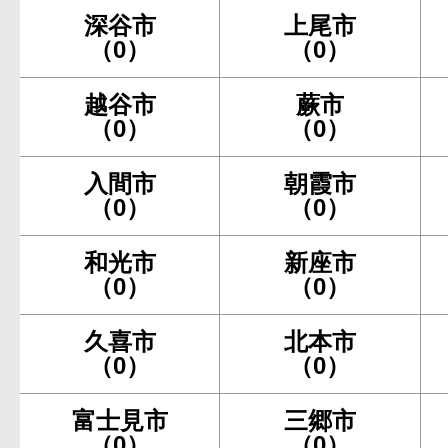
深谷市
上尾市
（0）
（0）
越谷市
蕨市
（0）
（0）
入間市
朝霞市
（0）
（0）
和光市
新座市
（0）
（0）
久喜市
北本市
（0）
（0）
富士見市
三郷市
（0）
（0）