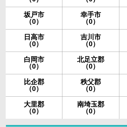
坂戸市
幸手市
（0）
（0）
日高市
吉川市
（0）
（0）
白岡市
北足立郡
（0）
（0）
比企郡
秩父郡
（0）
（0）
大里郡
南埼玉郡
（0）
（0）