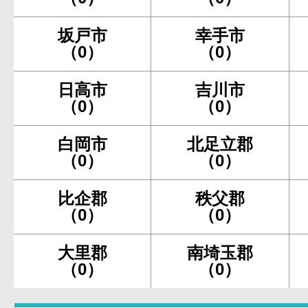
坂戸市
幸手市
（0）
（0）
日高市
吉川市
（0）
（0）
白岡市
北足立郡
（0）
（0）
比企郡
秩父郡
（0）
（0）
大里郡
南埼玉郡
（0）
（0）