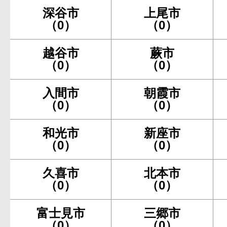
深谷市
上尾市
（0）
（0）
越谷市
蕨市
（0）
（0）
入間市
朝霞市
（0）
（0）
和光市
新座市
（0）
（0）
久喜市
北本市
（0）
（0）
富士見市
三郷市
（0）
（0）