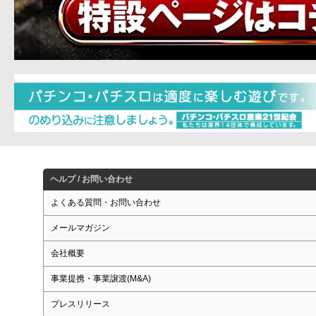
ヘルプ / お問い合わせ
よくある質問・お問い合わせ
メールマガジン
会社概要
事業提携・事業譲渡(M&A)
プレスリリース