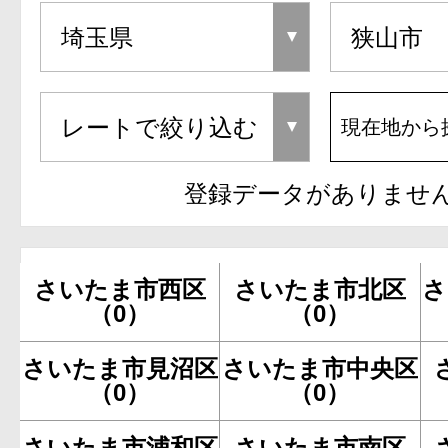
現在地から
登録データがありませ
さいたま市西区
さいたま市北区
さ
（0）
（0）
さいたま市見沼区
さいたま市中央区
（0）
（0）
さいたま市浦和区
さいたま市南区