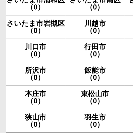
（0）
（0）
さいたま市岩槻区
川越市
（0）
（0）
川口市
行田市
（0）
（0）
所沢市
飯能市
（0）
（0）
本庄市
東松山市
（0）
（0）
狭山市
羽生市
（0）
（0）