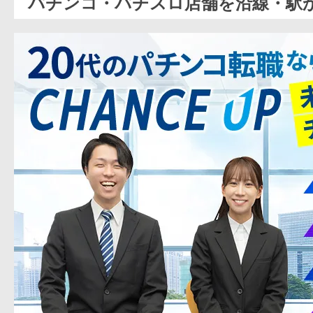
パチンコ・パチスロ店舗を沿線・駅