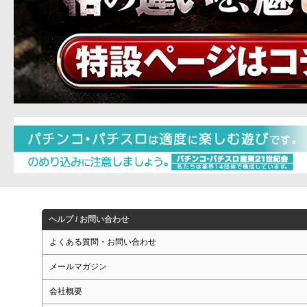
ヘルプ / お問い合わせ
よくある質問・お問い合わせ
メールマガジン
会社概要