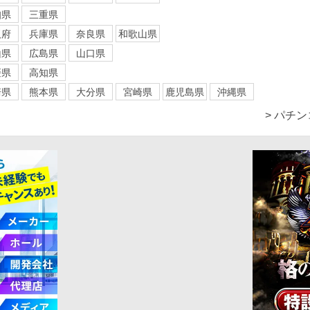
知県
三重県
阪府
兵庫県
奈良県
和歌山県
山県
広島県
山口県
媛県
高知県
崎県
熊本県
大分県
宮崎県
鹿児島県
沖縄県
> パチ