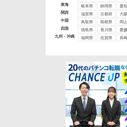
東海
岐阜県
静岡県
愛
関西
滋賀県
京都府
大
中国
鳥取県
島根県
岡
四国
徳島県
香川県
愛
九州・沖縄
福岡県
佐賀県
長