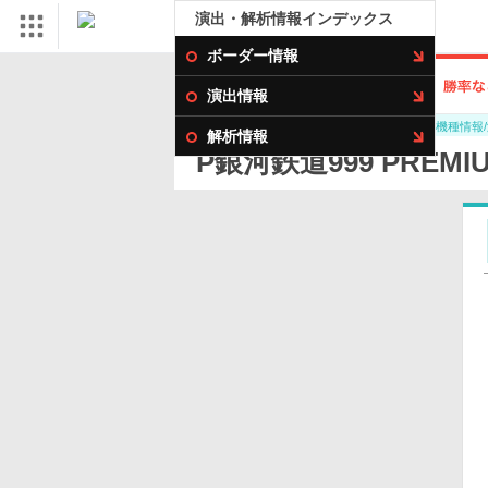
演出・解析情報インデックス
ボーダー情報
演出情報
パチンコ・パチスロ機種情報
DMMぱちタウン
解析情報
P銀河鉄道999 PRE