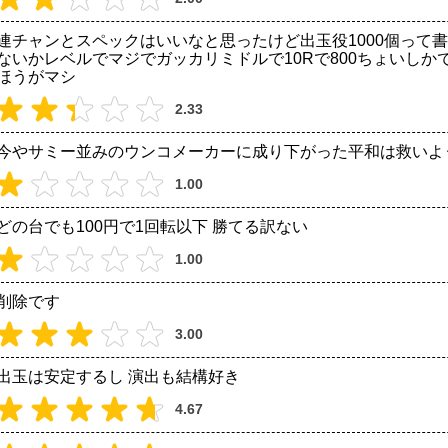
連チャンとスペックはいいなと思ったけど出玉役1000個って書
ないかレベルでマジでガッカリミドルで10Rで800ちょいし
ほうがマシ
2.33
今やサミー並みのウンコメーカーに成り下がった平和は救いよ
1.00
どの台でも100円で1回転以下 勝てる訳ない
1.00
削除です
3.00
出玉は安定するし 演出も結構好き
4.67