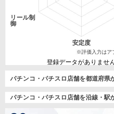
リール制
御
安定度
※評価入力はア
登録データがありませ
パチンコ・パチスロ店舗を都道府県
パチンコ・パチスロ店舗を沿線・駅