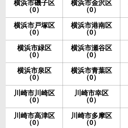
横浜市磯子区
横浜市金沢区
（0）
（0）
横浜市戸塚区
横浜市港南区
（0）
（0）
横浜市緑区
横浜市瀬谷区
（0）
（0）
横浜市泉区
横浜市青葉区
（0）
（0）
川崎市川崎区
川崎市幸区
（0）
（0）
川崎市高津区
川崎市多摩区
（0）
（0）