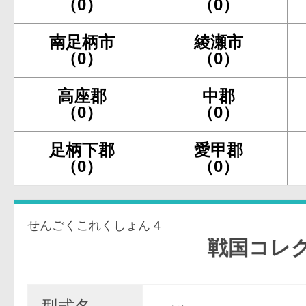
（0）
（0）
南足柄市
綾瀬市
（0）
（0）
高座郡
中郡
（0）
（0）
足柄下郡
愛甲郡
（0）
（0）
せんごくこれくしょん 4
戦国コレクショ