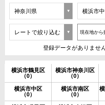
現在地から
登録データがありませ
横浜市鶴見区
横浜市神奈川区
（0）
（0）
横浜市中区
横浜市南区
横
（0）
（0）