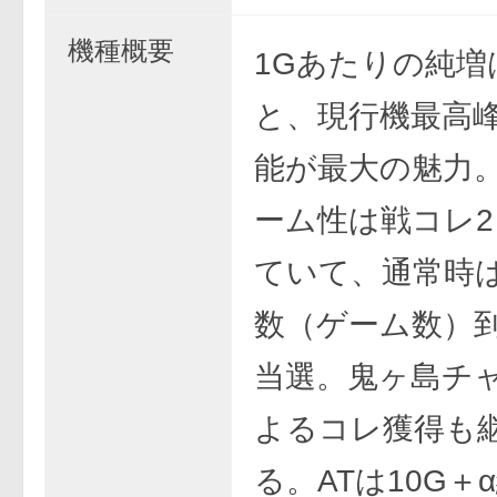
機種概要
1Gあたりの純増
と、現行機最高
能が最大の魅力
ーム性は戦コレ
ていて、通常時
数（ゲーム数）到
当選。鬼ヶ島チ
よるコレ獲得も
る。ATは10G＋