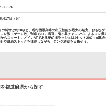
〜 110.2%
08月17日（月）
たりの純増は約10枚と、現行機最高峰の出玉性能が最大の魅力。おもなゲ
コレ数（ゲーム数）到達でATに当選。鬼ヶ島チャレンジによるコレ獲得
からスタート。メインATである夢幻海ラッシュは1セット20G＋α継
乗せや継続ストックを獲得しながら、ロング継続を目指そう。
舗を都道府県から探す