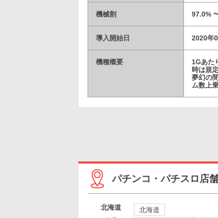
機械割
97.0% 
導入開始日
2020年
機種概要
1Gあ
時は規定
夢幻の間
ム数上
パチンコ・パチスロ店
北海道
北海道