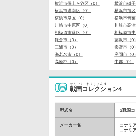
横浜市保土ヶ谷区（0）
横浜市磯子
横浜市港南区（0）
横浜市旭区
横浜市泉区（0）
横浜市青葉
川崎市中原区（0）
川崎市高津
相模原市緑区（0）
相模原市中
鎌倉市（0）
藤沢市（0
三浦市（0）
秦野市（0
海老名市（0）
座間市（0
高座郡（0）
中郡（0）
せんごくこれくしょん 4
戦国コレクション4
型式名
S戦国コ
メーカー名
コナミ
コナミア