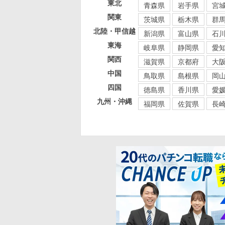
東北
青森県
岩手県
宮
関東
茨城県
栃木県
群
北陸・甲信越
新潟県
富山県
石
東海
岐阜県
静岡県
愛
関西
滋賀県
京都府
大
中国
鳥取県
島根県
岡
四国
徳島県
香川県
愛
九州・沖縄
福岡県
佐賀県
長