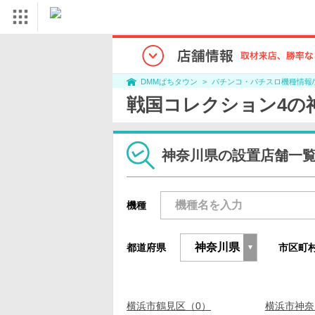
パチンコ・パチスロ機種情報
DMMぱちタウン
戦国コレクション4の
神奈川県の設置店舗一
機種
都道府県
市区町
横浜市鶴見区（0）
横浜市神奈