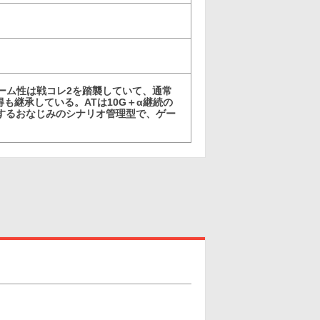
ーム性は戦コレ2を踏襲していて、通常
も継承している。ATは10G＋α継続の
続するおなじみのシナリオ管理型で、ゲー