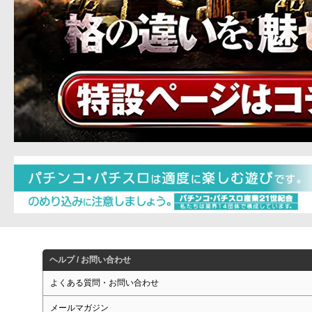
ヘルプ / お問い合わせ
よくある質問・お問い合わせ
メールマガジン