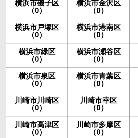
横浜市磯子区
横浜市金沢区
（0）
（0）
横浜市戸塚区
横浜市港南区
（0）
（0）
横浜市緑区
横浜市瀬谷区
（0）
（0）
横浜市泉区
横浜市青葉区
（0）
（0）
川崎市川崎区
川崎市幸区
（0）
（0）
川崎市高津区
川崎市多摩区
（0）
（0）