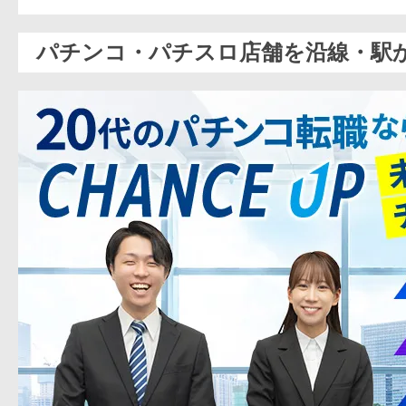
パチンコ・パチスロ店舗を沿線・駅