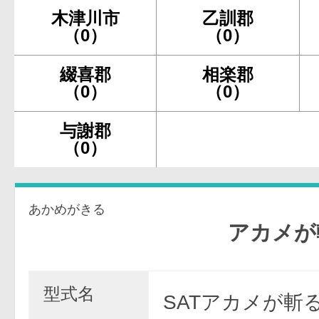
木津川市
乙訓郡
（0）
（0）
綴喜郡
相楽郡
（0）
（0）
与謝郡
（0）
あかめがきる
アカメが斬る
型式名
SATアカメが斬