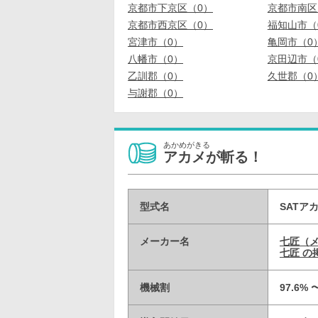
京都市下京区（0）
京都市南区
京都市西京区（0）
福知山市（
宮津市（0）
亀岡市（0
八幡市（0）
京田辺市（
乙訓郡（0）
久世郡（0
与謝郡（0）
あかめがきる
アカメが斬る！
型式名
SATア
メーカー名
七匠（
七匠 の
機械割
97.6% 