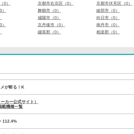
（0）
京都市右京区（0）
京都市伏見区（0）
0）
舞鶴市（0）
綾部市（0）
）
城陽市（0）
向日市（0）
0）
京丹後市（0）
南丹市（0）
）
綴喜郡（0）
相楽郡（0）
カメが斬る！K
メーカー公式サイト）
掲載機種一覧
〜 112.4%