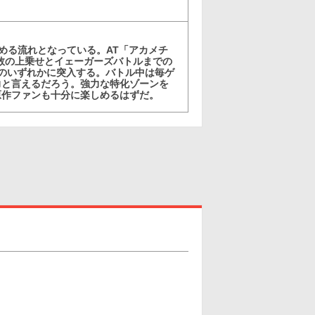
める流れとなっている。AT「アカメチ
ム数の上乗せとイェーガーズバトルまでの
のいずれかに突入する。バトル中は毎ゲ
力と言えるだろう。強力な特化ゾーンを
原作ファンも十分に楽しめるはずだ。