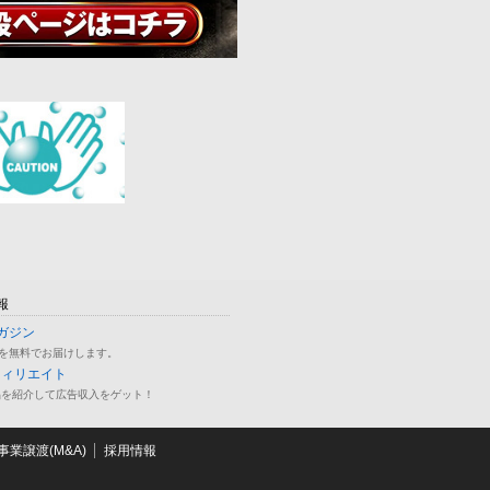
報
ガジン
を無料でお届けします。
フィリエイト
品を紹介して広告収入をゲット！
業譲渡(M&A)
採用情報