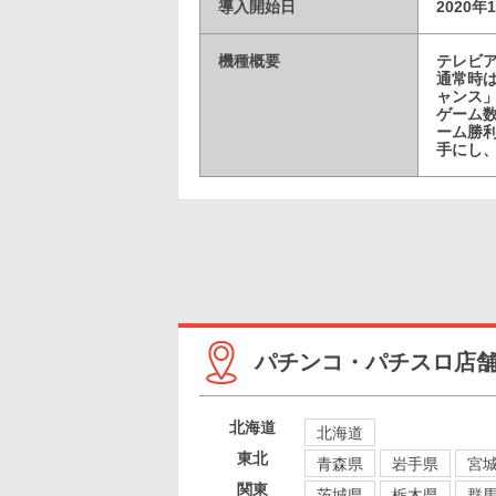
導入開始日
2020年
機種概要
テレビ
通常時は
ャンス」
ゲーム
ーム勝
手にし
パチンコ・パチスロ店
北海道
北海道
東北
青森県
岩手県
宮
関東
茨城県
栃木県
群