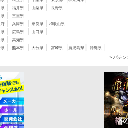
川県
福井県
山梨県
長野県
知県
三重県
阪府
兵庫県
奈良県
和歌山県
山県
広島県
山口県
媛県
高知県
崎県
熊本県
大分県
宮崎県
鹿児島県
沖縄県
> パチ