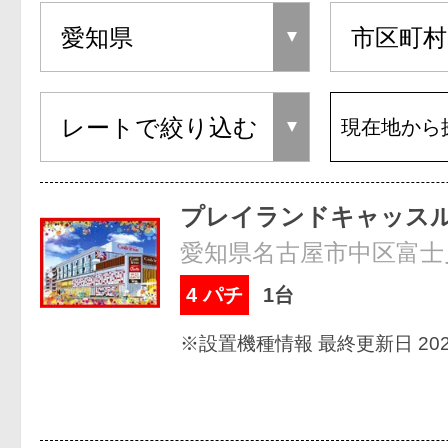
現在地から
プレイランドキャッス
愛知県名古屋市中区富士見
4 パチ
1台
※設置機種情報 最終更新日 2026