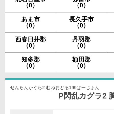
（0）
（0）
あま市
長久手市
（0）
（0）
西春日井郡
丹羽郡
（0）
（0）
知多郡
額田郡
（0）
（0）
せんらんかぐら2 むねおどる199ばーじょん
P閃乱カグラ2 胸躍る199