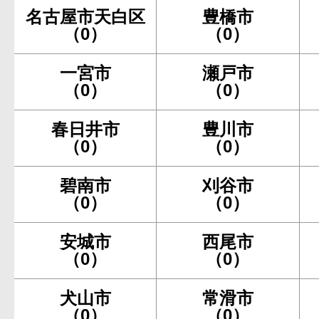
名古屋市天白区
豊橋市
（0）
（0）
一宮市
瀬戸市
（0）
（0）
春日井市
豊川市
（0）
（0）
碧南市
刈谷市
（0）
（0）
安城市
西尾市
（0）
（0）
犬山市
常滑市
（0）
（0）