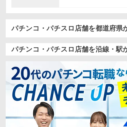
パチンコ・パチスロ店舗を都道府県
パチンコ・パチスロ店舗を沿線・駅