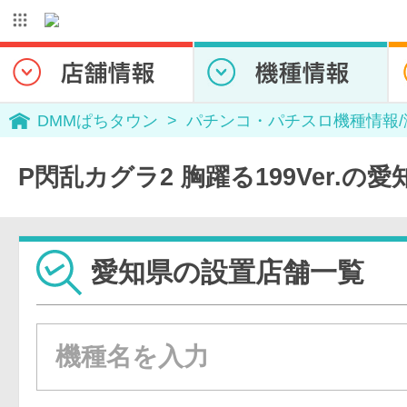
DMMぱちタウン
パチンコ・パチスロ機種情報
P閃乱カグラ2 胸躍る199Ver.の
愛知県の設置店舗一覧