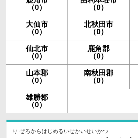
（0）
（0）
大仙市
北秋田市
（0）
（0）
仙北市
鹿角郡
（0）
（0）
山本郡
南秋田郡
（0）
（0）
雄勝郡
（0）
り ぜろからはじめるいせかいせいかつ