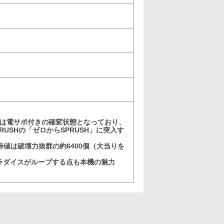
戦は電サポ付きの確変状態となっており、
USHの「ゼロからSPRUSH」に突入す
待値は破壊力抜群の約6400個（大当りを
パラダイスがループする点も本機の魅力