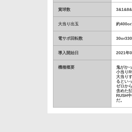
賞球数
3&1&8&
大当り出玉
約400o
電サポ回転数
30or
導入開始日
2021年
機種概要
鬼がかっ
小当り
大当りす
るとい
ゼロから
含めた払
RUSH
だ。