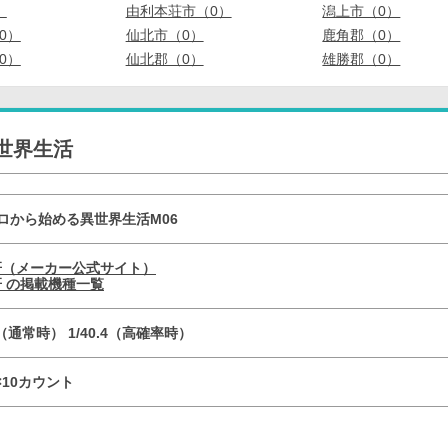
）
由利本荘市（0）
潟上市（0）
0）
仙北市（0）
鹿角郡（0）
0）
仙北郡（0）
雄勝郡（0）
異世界生活
:ゼロから始める異世界生活M06
研（メーカー公式サイト）
 の掲載機種一覧
.7（通常時） 1/40.4（高確率時）
R×10カウント