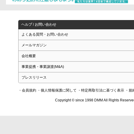
ヘルプ / お問い合わせ
よくある質問・お問い合わせ
メールマガジン
会社概要
事業提携・事業譲渡(M&A)
プレスリリース
・会員規約
・個人情報保護に関して
・特定商取引法に基づく表示
・規
Copyright © since 1998 DMM All Rights Reserve