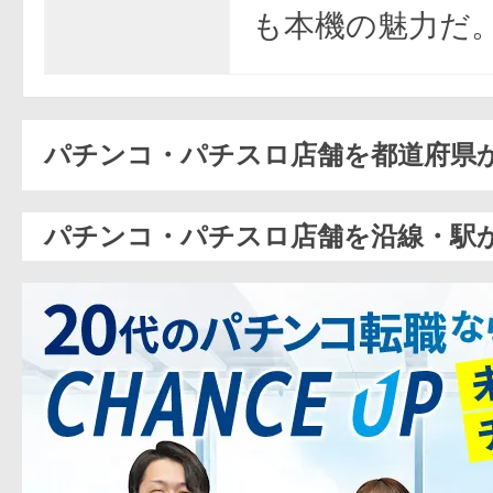
も本機の魅力だ
パチンコ・パチスロ店舗を都道府県
パチンコ・パチスロ店舗を沿線・駅