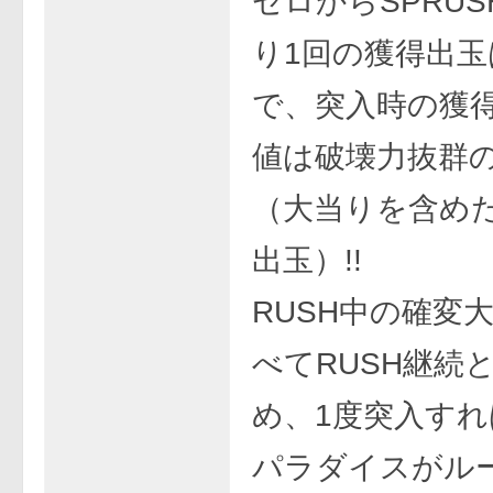
ゼロからSPRU
り1回の獲得出玉
で、突入時の獲
値は破壊力抜群の
（大当りを含め
出玉）!!
RUSH中の確変
べてRUSH継続
め、1度突入すれ
パラダイスがル