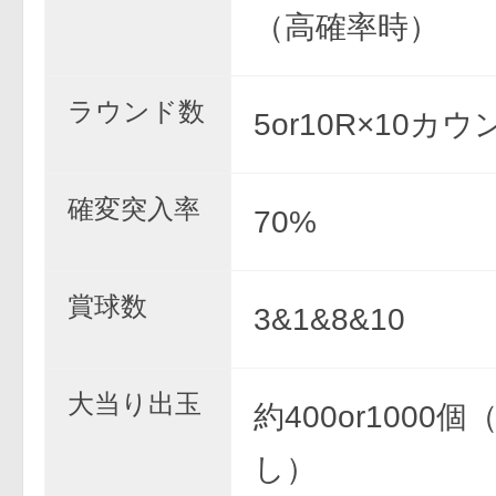
（高確率時）
ラウンド数
5or10R×10カウ
確変突入率
70%
賞球数
3&1&8&10
大当り出玉
約400or1000
し）