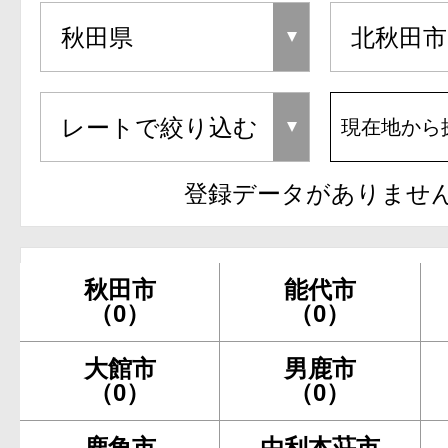
現在地から
登録データがありませ
秋田市
能代市
（0）
（0）
大館市
男鹿市
（0）
（0）
鹿角市
由利本荘市