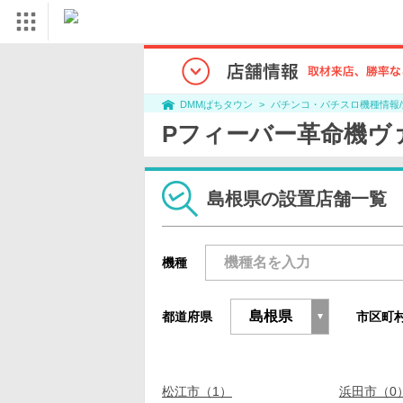
パチンコ・パチスロ機種情報
DMMぱちタウン
Pフィーバー革命機ヴ
島根県の設置店舗一覧
機種
都道府県
市区町
松江市（1）
浜田市（0