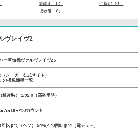
）
雲南市（0）
仁多郡（0）
）
隠岐郡（0）
ルヴレイヴ2
バー革命機ヴァルヴレイヴ2S
YO（メーカー公式サイト）
YO の掲載機種一覧
.7（通常時） 1/32.0（高確率時）
4or7or10R×10カウント
70回転まで（ヘソ） 94%／70回転まで（電チュー）