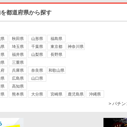
舗を都道府県から探す
城県
秋田県
山形県
福島県
馬県
埼玉県
千葉県
東京都
神奈川県
川県
福井県
山梨県
長野県
知県
三重県
阪府
兵庫県
奈良県
和歌山県
山県
広島県
山口県
媛県
高知県
崎県
熊本県
大分県
宮崎県
鹿児島県
沖縄県
> パチ