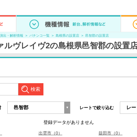
/演出・解析情報
パチンコ一覧
島根県の設置店
邑智郡の設置店
ァルヴレイヴ2の島根県邑智郡の設置
検索
村
レートで絞り込む
登録データがありません
）
出雲市（0）
益田市（0）