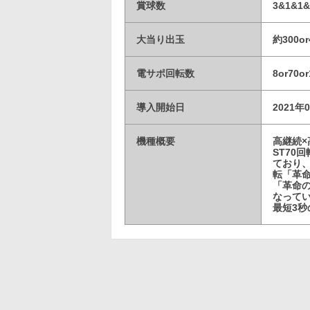
賞球数
3&1&1&
大当り出玉
約300o
電サポ回転数
8or70o
導入開始日
2021年
機種概要
高継続×
ST70
ており、
転「革
「革命
なって
最短3秒