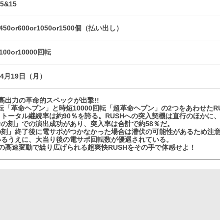
5&15
r450or600or1050or1500個（払い出し）
r100or10000回転
04月19日（月）
高出力の革命的スペックが出撃!!
回転「革命ヘブン」と時短10000回転「超革命ヘブン」の2つをあわせたR
トータル継続率は約90％を誇る。RUSHへの突入契機は直行のほかに、
命の刻」での演出成功があり、突入率は合計で約58％だ。
の刻」終了後に電サポがつかなかった場合は潜伏の可能性があるため注意
いるうえに、大当り後の電サポ回転数が優遇されている。
の高速変動で繰り広げられる超爽快RUSHをその手で体感せよ！