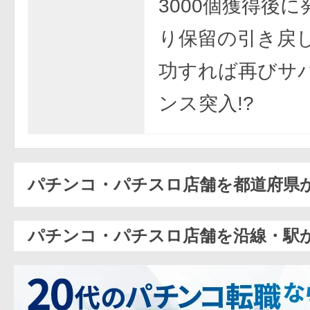
3000個獲得後
り保留の引き戻
功すれば再びサ
ンス突入!?
パチンコ・パチスロ店舗を都道府県
パチンコ・パチスロ店舗を沿線・駅