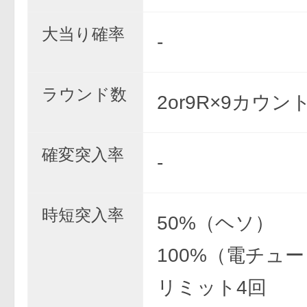
大当り確率
-
ラウンド数
2or9R×9カウン
確変突入率
-
時短突入率
50%（ヘソ）
100%（電チュ
リミット4回