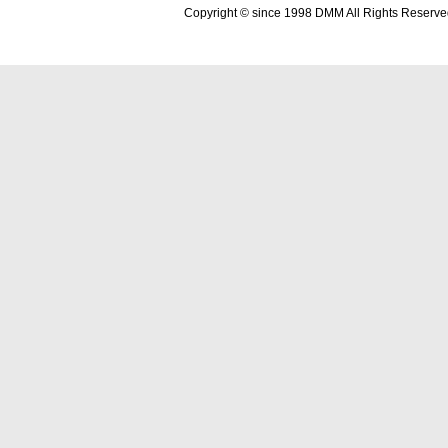
Copyright © since 1998 DMM All Rights Reserve