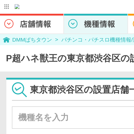
DMMぱちタウン
パチンコ・パチスロ機種情報
P超ハネ獣王の東京都渋谷区の
東京都渋谷区の設置店舗