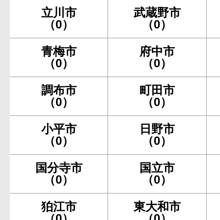
立川市
武蔵野市
（0）
（0）
青梅市
府中市
（0）
（0）
調布市
町田市
（0）
（0）
小平市
日野市
（0）
（0）
国分寺市
国立市
（0）
（0）
狛江市
東大和市
（0）
（0）