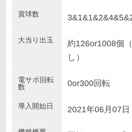
賞球数
3&1&1&2&4&5&
大当り出玉
約126or1008
し）
電サポ回転
0or300回転
数
導入開始日
2021年06月07
機種概要