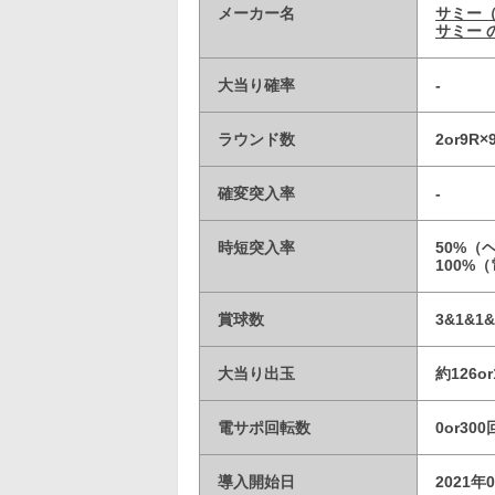
メーカー名
サミー
サミー 
大当り確率
-
ラウンド数
2or9R
確変突入率
-
時短突入率
50%（
100%
賞球数
3&1&1&
大当り出玉
約126o
電サポ回転数
0or30
導入開始日
2021年