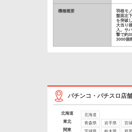
機種概要
羽根モノ
盤面左下
を突破し
大当り
入。サバ
撃で約3
3000
パチンコ・パチスロ店
北海道
北海道
東北
青森県
岩手県
宮
関東
茨城県
栃木県
群