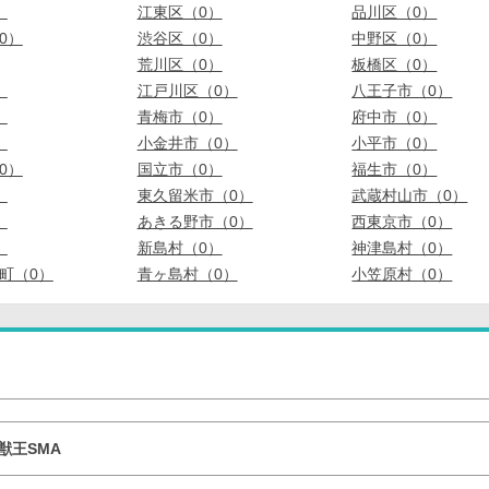
）
江東区（0）
品川区（0）
0）
渋谷区（0）
中野区（0）
荒川区（0）
板橋区（0）
）
江戸川区（0）
八王子市（0）
）
青梅市（0）
府中市（0）
）
小金井市（0）
小平市（0）
0）
国立市（0）
福生市（0）
）
東久留米市（0）
武蔵村山市（0）
）
あきる野市（0）
西東京市（0）
）
新島村（0）
神津島村（0）
町（0）
青ヶ島村（0）
小笠原村（0）
獣王SMA