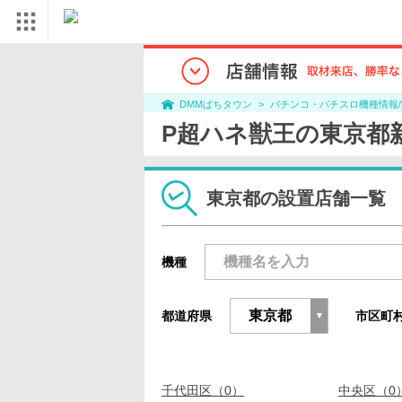
パチンコ・パチスロ機種情報
DMMぱちタウン
P超ハネ獣王の東京都
東京都の設置店舗一覧
機種
都道府県
市区町
千代田区（0）
中央区（0