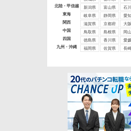
北陸・甲信越
新潟県
富山県
石
東海
岐阜県
静岡県
愛
関西
滋賀県
京都府
大
中国
鳥取県
島根県
岡
四国
徳島県
香川県
愛
九州・沖縄
福岡県
佐賀県
長