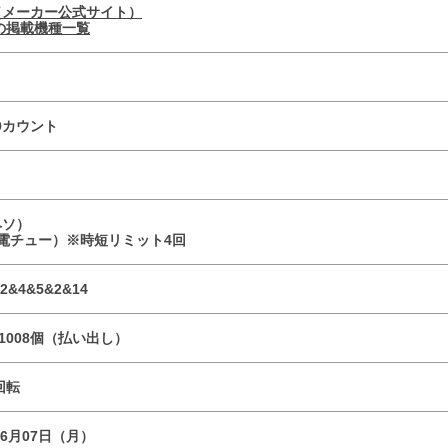
（メーカー公式サイト）
の掲載機種一覧
×9カウント
ヘソ）
（電チュー）※時短リミット4回
2&4&5&2&14
r1008個（払い出し）
0回転
06月07日（月）