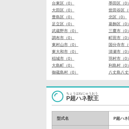
台東区（0）
墨田区（0
大田区（0）
世田谷区（
豊島区（0）
北区（0）
足立区（0）
葛飾区（0
武蔵野市（0）
三鷹市（0
調布市（0）
町田市（0
東村山市（0）
国分寺市（
東大和市（0）
清瀬市（0
稲城市（0）
羽村市（0
大島町（0）
利島村（0
御蔵島村（0）
八丈島八丈
ちょうはねじゅうおう
P超ハネ獣王
型式名
P超ハネ