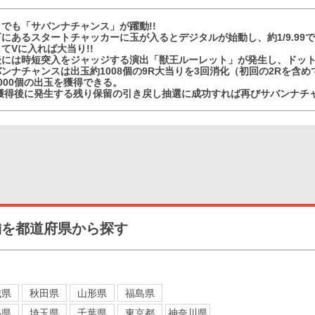
でも「サバンナチャンス」が躍動!!
にあるスタートチャッカーに玉が入るとデジタルが始動し、約1/9.9
てVに入れば大当り!!
後には時短突入をジャッジする演出「獣王ルーレット」が発生し、ドット
ンナチャンスは出玉約1008個の9R大当りを3回消化（初回の2Rを含
000個の出玉を獲得できる。
個獲得後に発生する残り保留の引き戻し抽選に成功すれば再びサバンナチャ
舗を都道府県から探す
城県
秋田県
山形県
福島県
馬県
埼玉県
千葉県
東京都
神奈川県