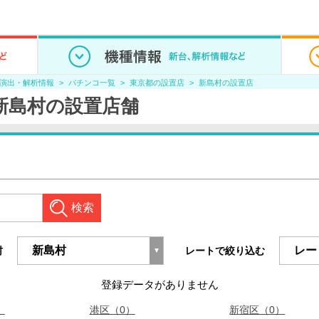
/演出・解析情報
パチンコ一覧
東京都の設置店
新島村の設置店
新島村の設置店舗
検索
村
レートで絞り込む
登録データがありません
）
港区（0）
新宿区（0）