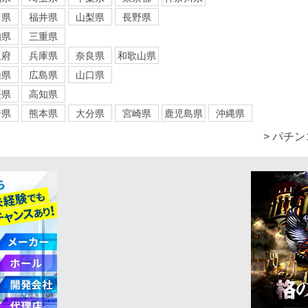
川県
福井県
山梨県
長野県
知県
三重県
阪府
兵庫県
奈良県
和歌山県
山県
広島県
山口県
媛県
高知県
崎県
熊本県
大分県
宮崎県
鹿児島県
沖縄県
> パチ