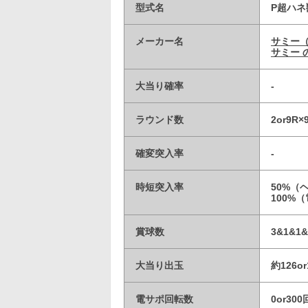
型式名
P超ハネ
メーカー名
サミー
サミー 
大当り確率
-
ラウンド数
2or9R
確変突入率
-
時短突入率
50%（
100%
賞球数
3&1&1&
大当り出玉
約126o
電サポ回転数
0or30