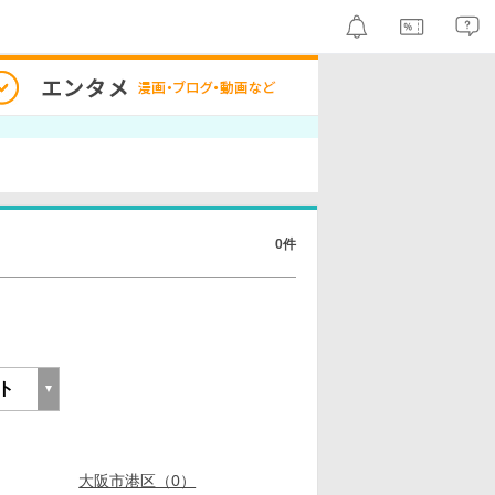
0件
大阪市港区（0）