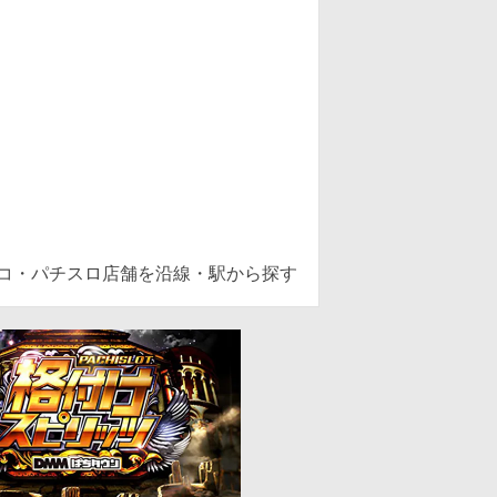
ンコ・パチスロ店舗を沿線・駅から探す