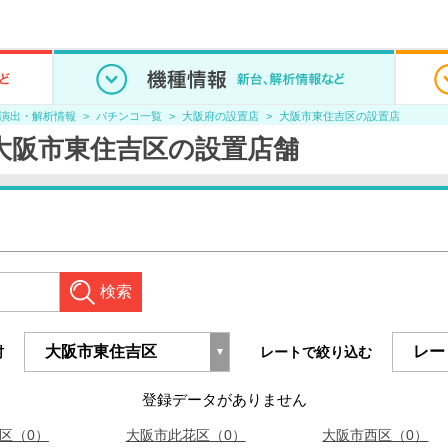
/演出・解析情報
パチンコ一覧
大阪府の設置店
大阪市東住吉区の設置店
大阪市東住吉区の設置店舗
検索
村
レートで絞り込む
登録データがありません
区（0）
大阪市此花区（0）
大阪市西区（0）