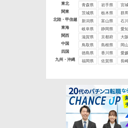
東北
青森県
岩手県
宮
関東
茨城県
栃木県
群
北陸・甲信越
新潟県
富山県
石
東海
岐阜県
静岡県
愛
関西
滋賀県
京都府
大
中国
鳥取県
島根県
岡
四国
徳島県
香川県
愛
九州・沖縄
福岡県
佐賀県
長