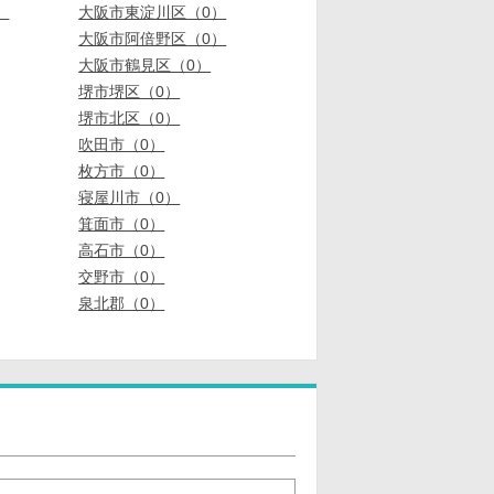
）
大阪市東淀川区（0）
大阪市阿倍野区（0）
大阪市鶴見区（0）
堺市堺区（0）
堺市北区（0）
吹田市（0）
枚方市（0）
寝屋川市（0）
箕面市（0）
高石市（0）
交野市（0）
泉北郡（0）