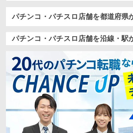
パチンコ・パチスロ店舗を都道府県
パチンコ・パチスロ店舗を沿線・駅