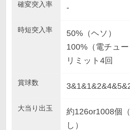
確変突入率
-
時短突入率
50%（ヘソ）
100%（電チュ
リミット4回
賞球数
3&1&1&2&4&5&
大当り出玉
約126or1008
し）