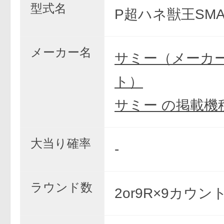
型式名
P超ハネ獣王SM
メーカー名
サミー（メーカ
ト）
サミー の掲載機
大当り確率
-
ラウンド数
2or9R×9カウン