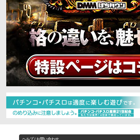
ヘルプ / お問い合わせ