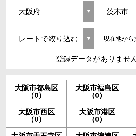
現在地から
登録データがありませ
大阪市都島区
大阪市福島区
（0）
（0）
大阪市西区
大阪市港区
（0）
（0）
大阪市天王寺区
大阪市浪速区