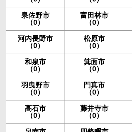
泉佐野市
富田林市
（0）
（0）
河内長野市
松原市
（0）
（0）
和泉市
箕面市
（0）
（0）
羽曳野市
門真市
（0）
（0）
高石市
藤井寺市
（0）
（0）
泉南市
四條畷市