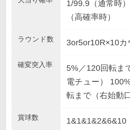
1/99.9（通常時） 
（高確率時）
ラウンド数
3or5or10R×1
確変突入率
5%／120回転ま
電チュー） 100%
転まで（右始動
賞球数
1&1&1&2&6&10