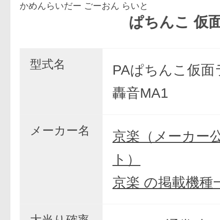
かめんらいだー ごーおん らいと
ぱちんこ 仮面ライダー G
型式名
PAぱちんこ仮面
轟音MA1
メーカー名
京楽（メーカー
ト）
京楽 の掲載機種
大当り確率