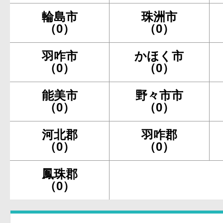
輪島市
珠洲市
（0）
（0）
羽咋市
かほく市
（0）
（0）
能美市
野々市市
（0）
（0）
河北郡
羽咋郡
（0）
（0）
鳳珠郡
（0）