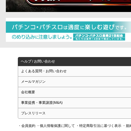
ヘルプ / お問い合わせ
よくある質問・お問い合わせ
メールマガジン
会社概要
事業提携・事業譲渡(M&A)
プレスリリース
・会員規約
・個人情報保護に関して
・特定商取引法に基づく表示
・規