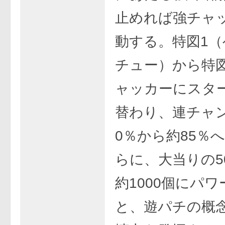
止めれば強チャ
動する。特図1（
チュー）から特
ャッカーにスタ
替わり、連チャ
0％から約85％
らに、大当りの5
約1000個にパ
と、遊パチの概