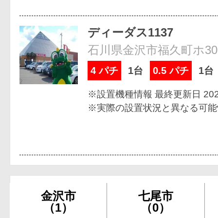
ディーダス1137
石川県金沢市福久町ホ30-
4 パチ
1台
0.5 パチ
1台
※設置機種情報 最終更新日 2026
※実際の設置状況と異なる可能
金沢市
七尾市
（1）
（0）