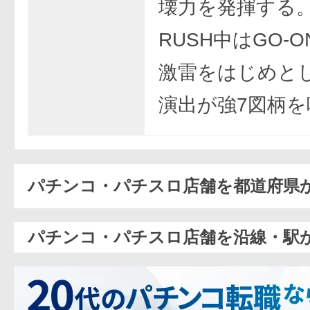
壊力を発揮する
RUSH中はGO-
激雷をはじめと
演出が強7図柄を
パチンコ・パチスロ店舗を都道府県
パチンコ・パチスロ店舗を沿線・駅