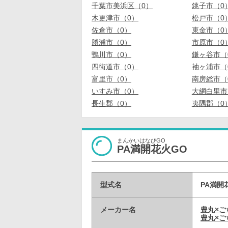
千葉市美浜区（0）
銚子市（0
木更津市（0）
松戸市（0
佐倉市（0）
東金市（0
勝浦市（0）
市原市（0
鴨川市（0）
鎌ヶ谷市（
四街道市（0）
袖ヶ浦市（
富里市（0）
南房総市（
いすみ市（0）
大網白里市
長生郡（0）
夷隅郡（0
まんかいはなびGO
PA満開花火GO
型式名
PA満開
メーカー名
豊丸×
豊丸×ご