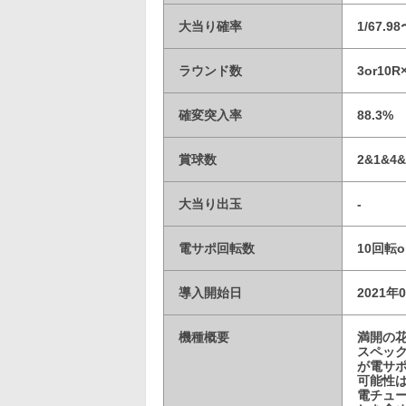
大当り確率
1/67.9
ラウンド数
3or10
確変突入率
88.3%
賞球数
2&1&4&
大当り出玉
-
電サポ回転数
10回転
導入開始日
2021年
機種概要
満開の花
スペック
が電サポ
可能性
電チュ