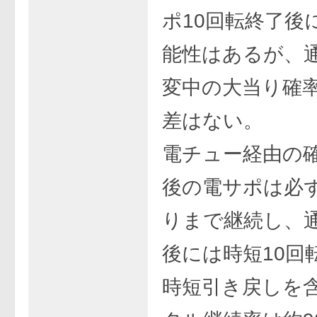
ポ10回転終了後
能性はあるが、
変中の大当り確
差はない。
電チュー経由の
後の電サポは必
りまで継続し、
後には時短10回
時短引き戻しを