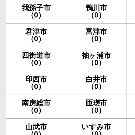
我孫子市
鴨川市
（0）
（0）
君津市
富津市
（0）
（0）
四街道市
袖ヶ浦市
（0）
（0）
印西市
白井市
（0）
（0）
南房総市
匝瑳市
（0）
（0）
山武市
いすみ市
（0）
（0）