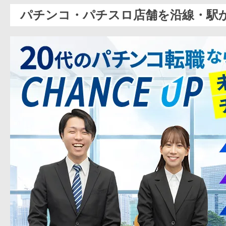
パチンコ・パチスロ店舗を沿線・駅