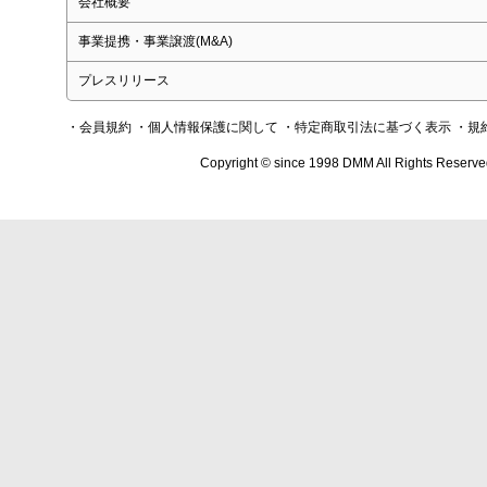
会社概要
事業提携・事業譲渡(M&A)
プレスリリース
・会員規約
・個人情報保護に関して
・特定商取引法に基づく表示
・規
Copyright © since 1998 DMM All Rights Reserve