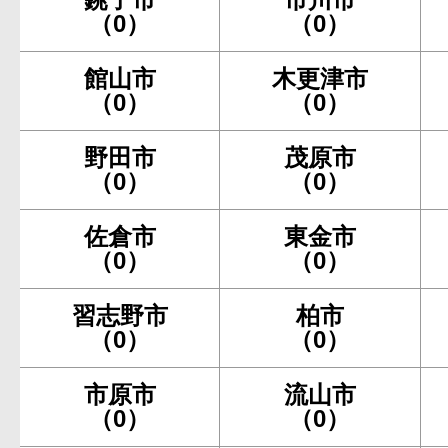
（0）
（0）
館山市
木更津市
（0）
（0）
野田市
茂原市
（0）
（0）
佐倉市
東金市
（0）
（0）
習志野市
柏市
（0）
（0）
市原市
流山市
（0）
（0）