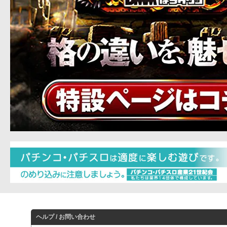
ヘルプ / お問い合わせ