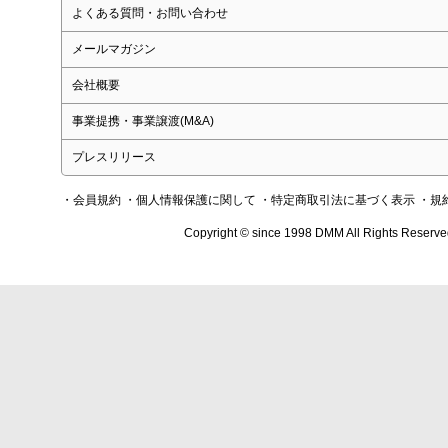
よくある質問・お問い合わせ
メールマガジン
会社概要
事業提携・事業譲渡(M&A)
プレスリリース
・会員規約
・個人情報保護に関して
・特定商取引法に基づく表示
・規
Copyright © since 1998 DMM All Rights Reserve