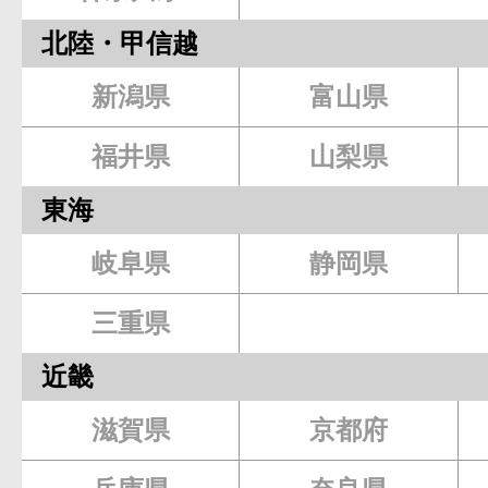
北陸・甲信越
新潟県
富山県
福井県
山梨県
東海
岐阜県
静岡県
三重県
近畿
滋賀県
京都府