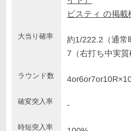
イト）
ビスティ の掲載
大当り確率
約1/222.2（通常
7（右打ち中実質
ラウンド数
4or6or7or10R
確変突入率
-
時短突入率
100%