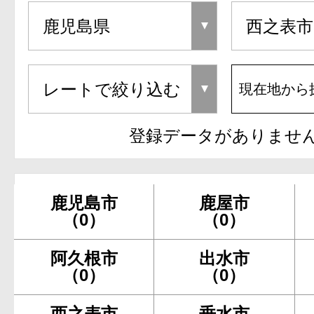
現在地から
登録データがありませ
鹿児島市
鹿屋市
（0）
（0）
阿久根市
出水市
（0）
（0）
西之表市
垂水市