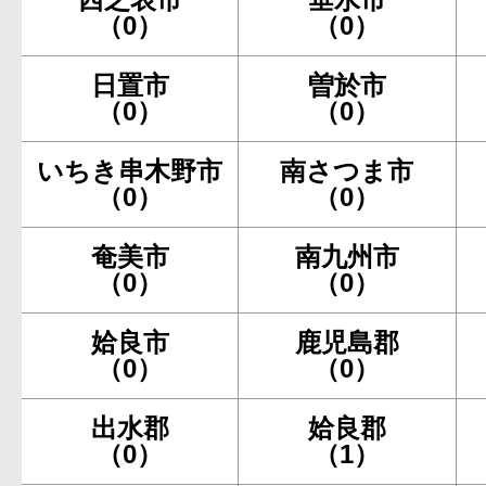
（0）
（0）
日置市
曽於市
（0）
（0）
いちき串木野市
南さつま市
（0）
（0）
奄美市
南九州市
（0）
（0）
姶良市
鹿児島郡
（0）
（0）
出水郡
姶良郡
（0）
（1）