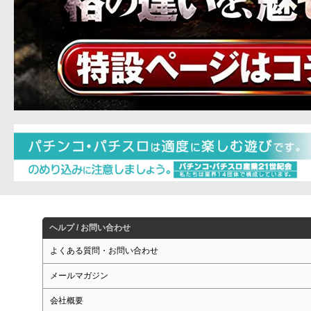
ヘルプ / お問い合わせ
よくある質問・お問い合わせ
メールマガジン
会社概要