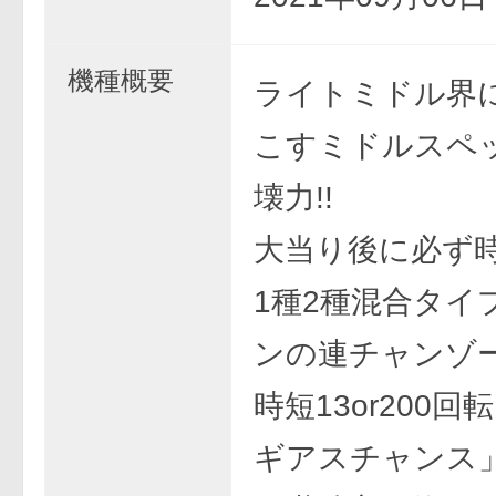
機種概要
ライトミドル界
こすミドルスペ
壊力!!
大当り後に必ず
1種2種混合タイ
ンの連チャンゾ
時短13or200
ギアスチャンス