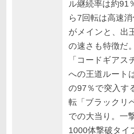
ル継続率は約91
ら7回転は高速消
がメインと、出
の速さも特徴だ
「コードギアス
への王道ルート
の97％で突入す
転「ブラックリ
での大当り。一
1000体撃破タイ