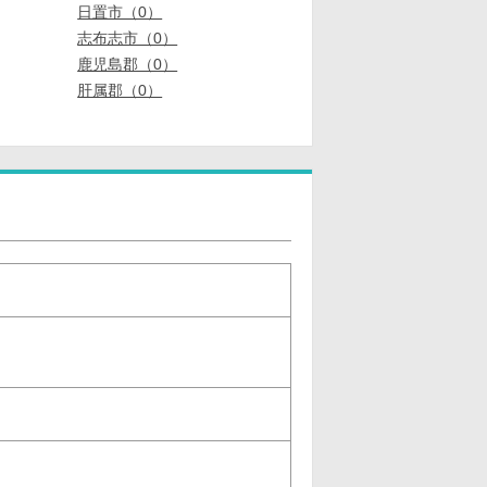
日置市（0）
志布志市（0）
鹿児島郡（0）
肝属郡（0）