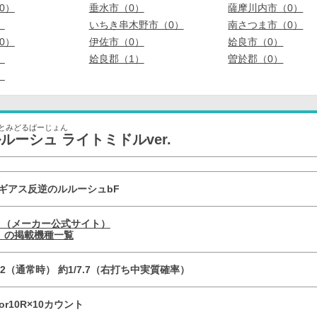
0）
垂水市（0）
薩摩川内市（0）
）
いちき串木野市（0）
南さつま市（0）
0）
伊佐市（0）
姶良市（0）
）
姶良郡（1）
曽於郡（0）
）
いとみどるばーじょん
ルーシュ ライトミドルver.
ギアス反逆のルルーシュbF
ィ（メーカー公式サイト）
 の掲載機種一覧
2.2（通常時） 約1/7.7（右打ち中実質確率）
r7or10R×10カウント