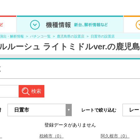
/演出・解析情報
パチンコ一覧
鹿児島県の設置店
日置市の設置店
ルルーシュ ライトミドルver.の鹿児
覧
検索
村
レートで絞り込む
登録データがありません
）
枕崎市（0）
阿久根市（0）