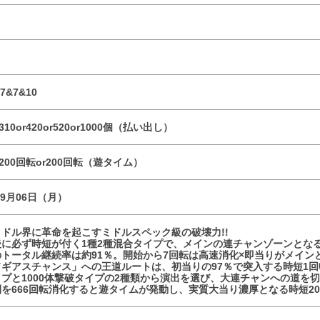
7&7&10
r310or420or520or1000個（払い出し）
or200回転or200回転（遊タイム）
09月06日（月）
ドル界に革命を起こすミドルスペック級の破壊力!!
に必ず時短が付く1種2種混合タイプで、メインの連チャンゾーンとなる時
のトータル継続率は約91％。開始から7回転は高速消化×即当りがメイン
ドギアスチャンス」への王道ルートは、初当りの97％で突入する時短1
プと1000体撃破タイプの2種類から演出を選び、大連チャンへの道を切
を666回転消化すると遊タイムが発動し、実質大当り濃厚となる時短2