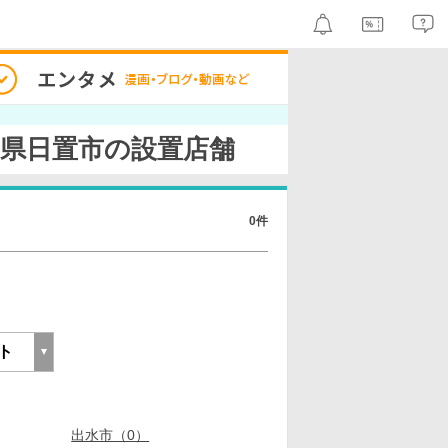
島県日置市の設置店舗
0件
出水市（0）