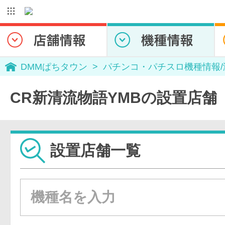
DMMぱちタウン
パチンコ・パチスロ機種情報
CR新清流物語YMBの設置店舗
設置店舗一覧