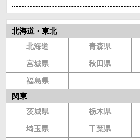
北海道・東北
北海道
青森県
宮城県
秋田県
福島県
関東
茨城県
栃木県
埼玉県
千葉県