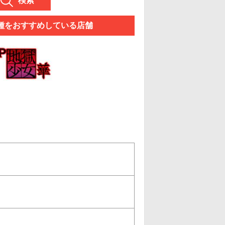
検索
種をおすすめしている店舗