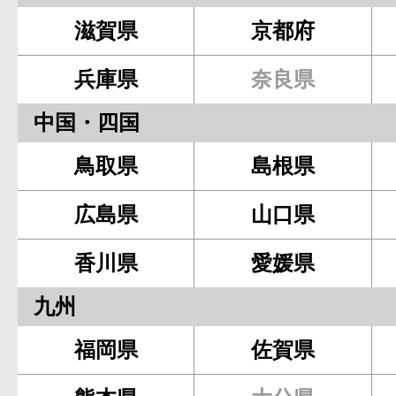
滋賀県
京都府
兵庫県
奈良県
中国・四国
鳥取県
島根県
広島県
山口県
香川県
愛媛県
九州
福岡県
佐賀県