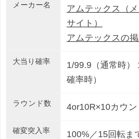
メーカー名
アムテックス（メ
サイト）
アムテックスの掲
大当り確率
1/99.9（通常時） 
確率時）
ラウンド数
4or10R×10カウ
確変突入率
100%／15回転ま