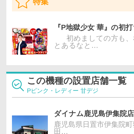
特集
『P地獄少女 華』の初
初めましての方も、
とあるなと…
この機種の設置店舗一覧
Pピンク・レディー 甘デジ
ダイナム鹿児島伊集院店
鹿児島県日置市伊集院町
田…