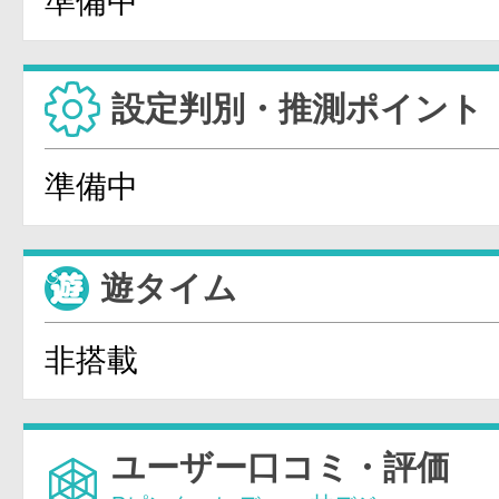
準備中
設定判別・推測ポイント
準備中
遊タイム
非搭載
ユーザー口コミ・評価