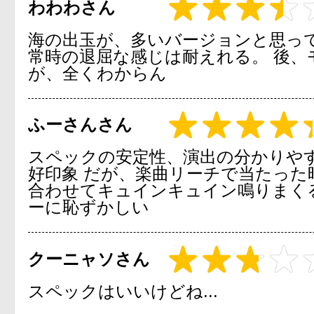
わわわさん
海の出玉が、多いバージョンと思っ
常時の退屈な感じは耐えれる。 後、
が、全くわからん
ふーさんさん
スペックの安定性、演出の分かりや
好印象 だが、楽曲リーチで当たった
合わせてキュインキュイン鳴りまく
ーに恥ずかしい
クーニャソさん
スペックはいいけどね...