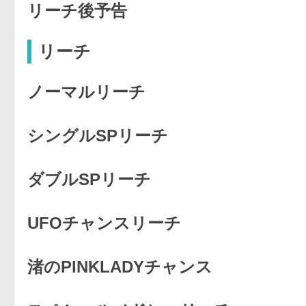
リーチ後予告
リーチ
ノーマルリーチ
シングルSPリーチ
ダブルSPリーチ
UFOチャンスリーチ
渚のPINKLADYチャンス