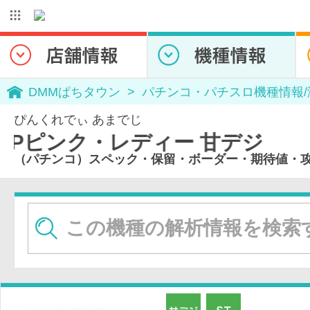
DMMぱちタウン
パチンコ・パチスロ機種情報
ぴんくれでぃ あまでじ
ディー 甘デジ
（パチンコ）スペック・保留・ボーダー・期待値・