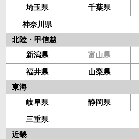
埼玉県
千葉県
神奈川県
北陸・甲信越
新潟県
富山県
福井県
山梨県
東海
岐阜県
静岡県
三重県
近畿