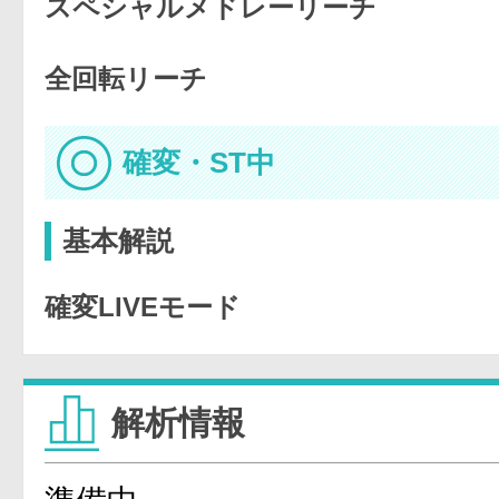
スペシャルメドレーリーチ
全回転リーチ
確変・ST中
基本解説
確変LIVEモード
解析情報