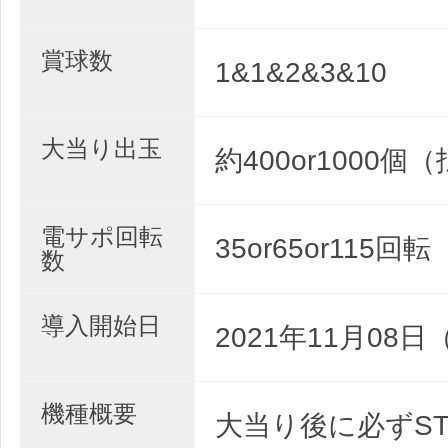
賞球数
1&1&2&3&10
大当り出玉
約400or1000
電サポ回転
35or65or115回転
数
導入開始日
2021年11月08日
機種概要
大当り後に必ずS