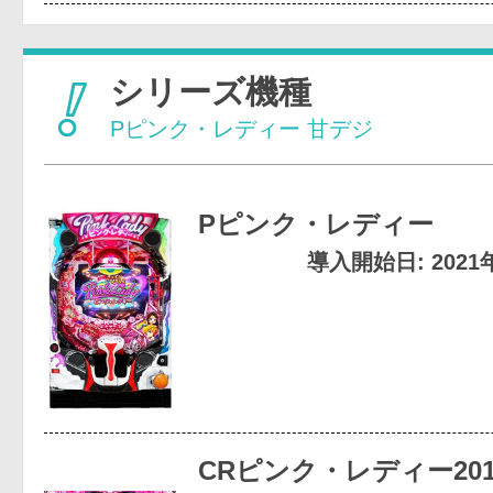
シリーズ機種
Pピンク・レディー 甘デジ
Pピンク・レディー
導入開始日: 2021
CRピンク・レディー2011