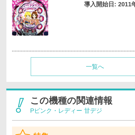
導入開始日: 2011
一覧へ
この機種の関連情報
Pピンク・レディー 甘デジ