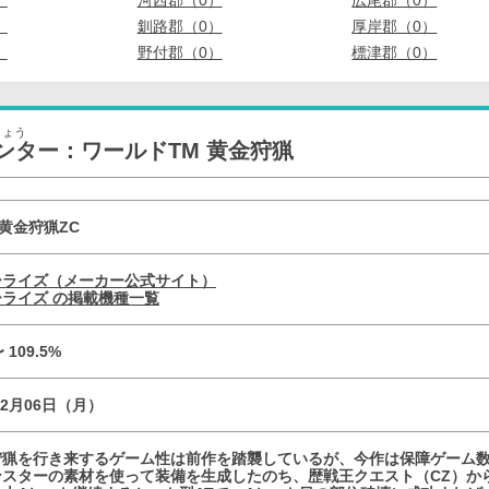
）
河西郡（0）
広尾郡（0）
）
釧路郡（0）
厚岸郡（0）
）
野付郡（0）
標津郡（0）
りょう
ンター：ワールドTM 黄金狩猟
 黄金狩猟ZC
ーライズ（メーカー公式サイト）
ライズ の掲載機種一覧
〜 109.5%
12月06日（月）
狩猟を行き来するゲーム性は前作を踏襲しているが、今作は保障ゲーム数
ンスターの素材を使って装備を生成したのち、歴戦王クエスト（CZ）から