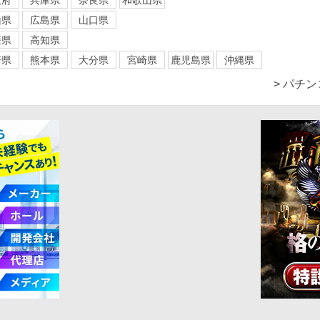
山県
広島県
山口県
媛県
高知県
崎県
熊本県
大分県
宮崎県
鹿児島県
沖縄県
> パチ