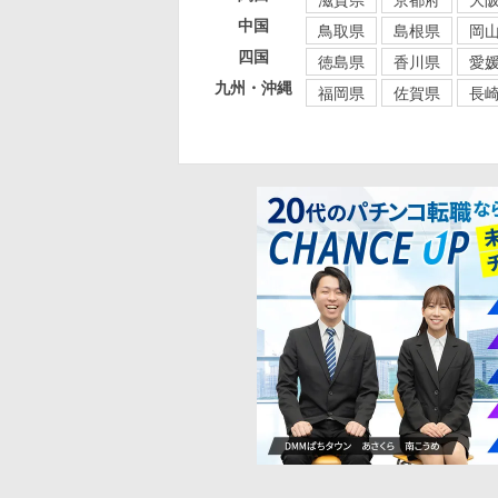
中国
鳥取県
島根県
岡
四国
徳島県
香川県
愛
九州・沖縄
福岡県
佐賀県
長