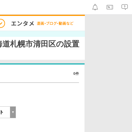
海道札幌市清田区の設置
0件