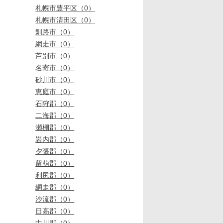
札幌市豊平区（0）
札幌市清田区（0）
釧路市（0）
網走市（0）
芦別市（0）
名寄市（0）
砂川市（0）
恵庭市（0）
石狩郡（0）
二海郡（0）
瀬棚郡（0）
岩内郡（0）
夕張郡（0）
留萌郡（0）
利尻郡（0）
網走郡（0）
沙流郡（0）
日高郡（0）