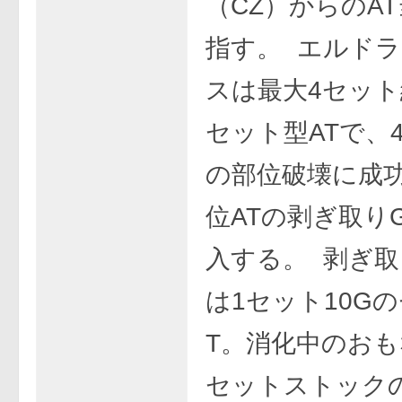
（CZ）からのA
指す。 エルド
スは最大4セッ
セット型ATで、
の部位破壊に成
位ATの剥ぎ取り
入する。 剥ぎ取
は1セット10G
T。消化中のお
セットストック