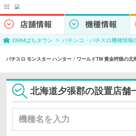
DMMぱちタウン
パチンコ・パチスロ機種情報
パチスロ モンスター ハンター：ワールドTM 黄金狩猟の
北海道夕張郡の設置店舗