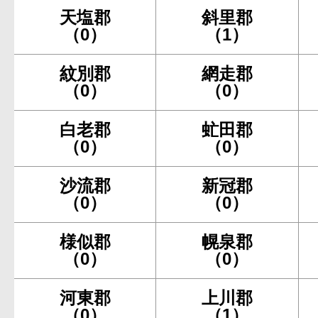
天塩郡
斜里郡
（0）
（1）
紋別郡
網走郡
（0）
（0）
白老郡
虻田郡
（0）
（0）
沙流郡
新冠郡
（0）
（0）
様似郡
幌泉郡
（0）
（0）
河東郡
上川郡
（0）
（1）