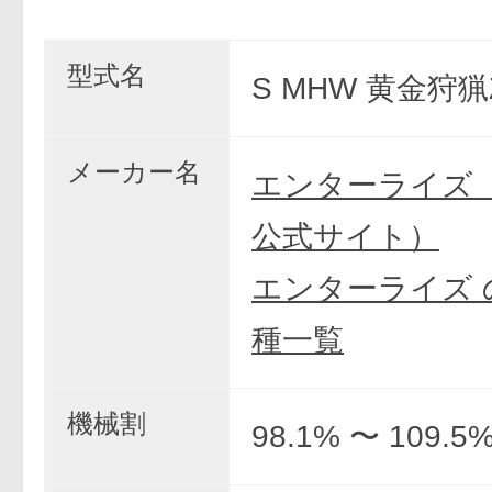
型式名
S MHW 黄金狩猟
メーカー名
エンターライズ
公式サイト）
エンターライズ 
種一覧
機械割
98.1% 〜 109.5