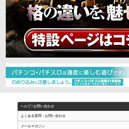
ヘルプ / お問い合わせ
よくある質問・お問い合わせ
メールマガジン