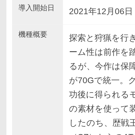
導入開始日
2021年12月06
機種概要
探索と狩猟を行
ーム性は前作を
るが、今作は保
が70Gで統一。
功後に得られる
の素材を使って
したのち、歴戦