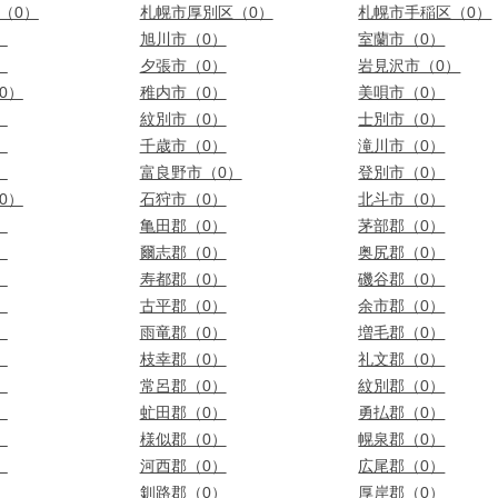
（0）
札幌市厚別区（0）
札幌市手稲区（0）
）
旭川市（0）
室蘭市（0）
）
夕張市（0）
岩見沢市（0）
0）
稚内市（0）
美唄市（0）
）
紋別市（0）
士別市（0）
）
千歳市（0）
滝川市（0）
）
富良野市（0）
登別市（0）
0）
石狩市（0）
北斗市（0）
）
亀田郡（0）
茅部郡（0）
）
爾志郡（0）
奥尻郡（0）
）
寿都郡（0）
磯谷郡（0）
）
古平郡（0）
余市郡（0）
）
雨竜郡（0）
増毛郡（0）
）
枝幸郡（0）
礼文郡（0）
）
常呂郡（0）
紋別郡（0）
）
虻田郡（0）
勇払郡（0）
）
様似郡（0）
幌泉郡（0）
）
河西郡（0）
広尾郡（0）
）
釧路郡（0）
厚岸郡（0）