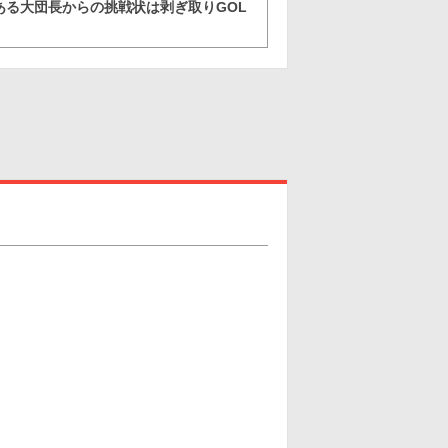
ある大団長からの挑戦状は剥ぎ取りGOL