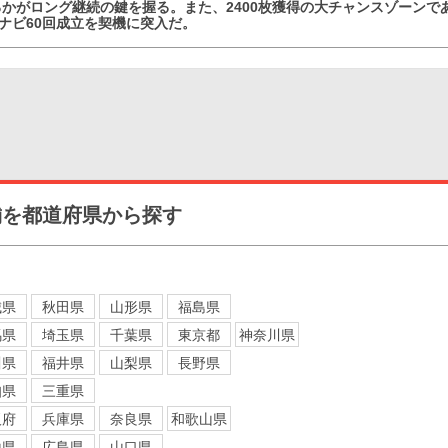
かがロング継続の鍵を握る。また、2400枚獲得の大チャンスゾーンで
ナビ60回成立を契機に突入だ。
舗を都道府県から探す
城県
秋田県
山形県
福島県
馬県
埼玉県
千葉県
東京都
神奈川県
川県
福井県
山梨県
長野県
知県
三重県
阪府
兵庫県
奈良県
和歌山県
山県
広島県
山口県