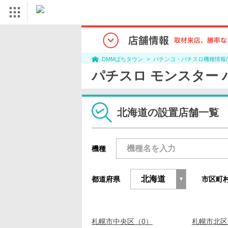
パチンコ・パチスロ機種情報
DMMぱちタウン
パチスロ モンスター
北海道の設置店舗一覧
機種
都道府県
市区町
札幌市中央区（0）
札幌市北区