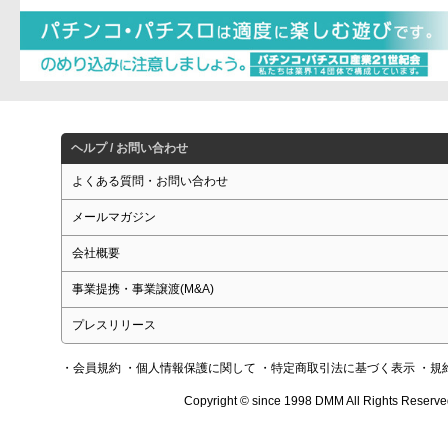
ヘルプ / お問い合わせ
よくある質問・お問い合わせ
メールマガジン
会社概要
事業提携・事業譲渡(M&A)
プレスリリース
・会員規約
・個人情報保護に関して
・特定商取引法に基づく表示
・規
Copyright © since 1998 DMM All Rights Reserve