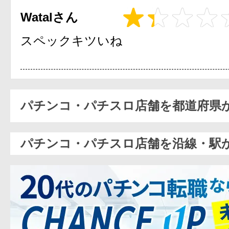
Watalさん
スペックキツいね
パチンコ・パチスロ店舗を都道府県
パチンコ・パチスロ店舗を沿線・駅