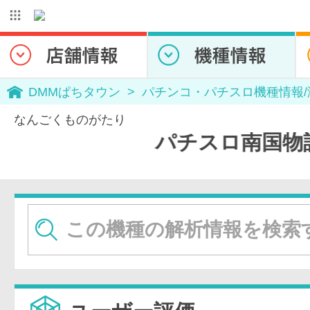
DMMぱちタウン
パチンコ・パチスロ機種情報
なんごくものがたり
パチスロ南国物語30