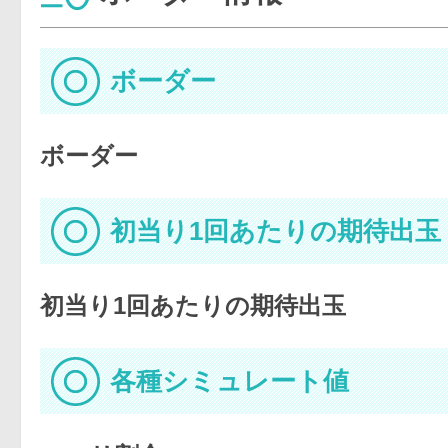
ボーダー
ボーダー
初当り1回あたりの期待出玉
初当り1回あたりの期待出玉
各種シミュレート値