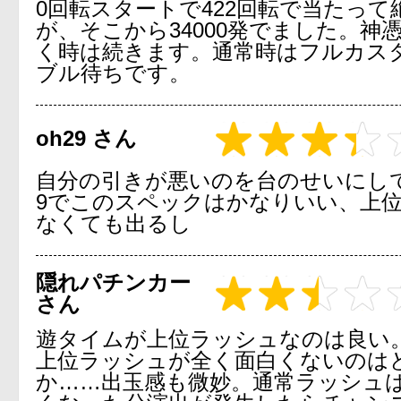
0回転スタートで422回転で当たって
が、そこから34000発でました。神憑
く時は続きます。通常時はフルカス
ブル待ちです。
oh29 さん
自分の引きが悪いのを台のせいにして
9でこのスペックはかなりいい、上
なくても出るし
隠れパチンカー
さん
遊タイムが上位ラッシュなのは良い
上位ラッシュが全く面白くないのは
か……出玉感も微妙。通常ラッシュ