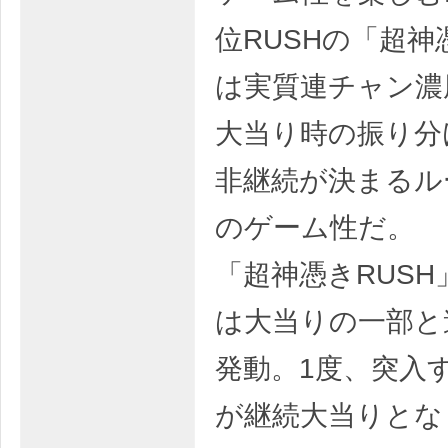
位RUSHの「超神
は実質連チャン濃
大当り時の振り分
非継続が決まるル
のゲーム性だ。
「超神憑きRUSH
は大当りの一部と
発動。1度、突入す
が継続大当りとな