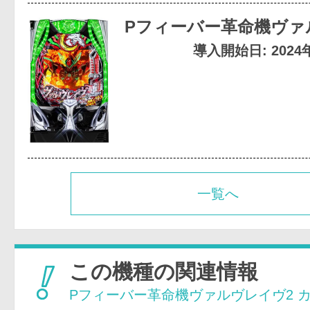
Pフィーバー革命機ヴァ
導入開始日: 2024
一覧へ
この機種の関連情報
Pフィーバー革命機ヴァルヴレイヴ2 カミ