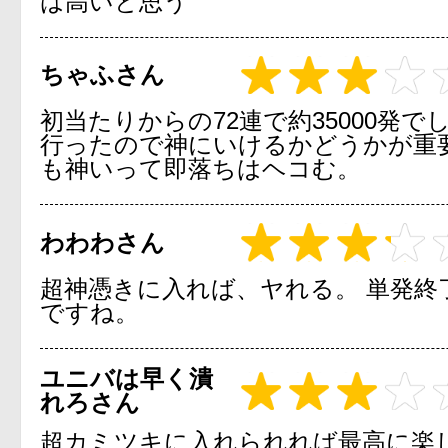
は高いと思う
ちゃふさん
初当たりからの72連で約35000発で
行ったので神にいけるかどうかが重要
も神いって即落ちはヘコむ。
わわわさん
超神憑きに入れば、ヤれる。 単発終
ですね。
ユニバは早く潰
れろさん
超カミツキに入れられれば最高に楽