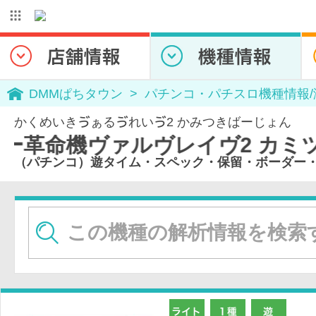
DMMぱちタウン
パチンコ・パチスロ機種情報
かくめいきゔぁるゔれいゔ2 かみつきばーじょん
2 カミツキVer.
（パチンコ）遊タイム・スペック・保留・ボーダー