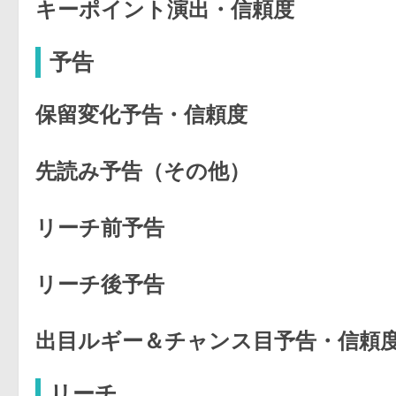
キーポイント演出・信頼度
予告
保留変化予告・信頼度
先読み予告（その他）
リーチ前予告
リーチ後予告
出目ルギー＆チャンス目予告・信頼
リーチ