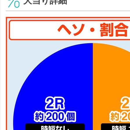
大当り詳細