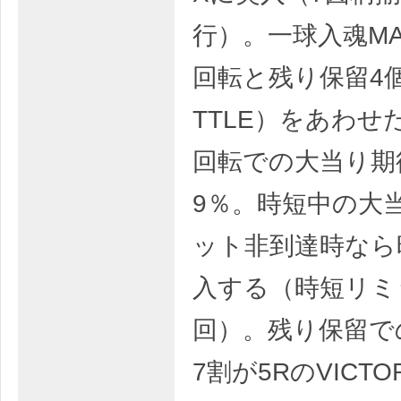
行）。一球入魂MA
回転と残り保留4個
TTLE）をあわせ
回転での大当り期
9％。時短中の大
ット非到達時なら
入する（時短リミ
回）。残り保留で
7割が5RのVICTOR