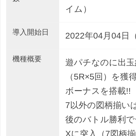
イム）
導入開始日
2022年04月04日
機種概要
遊パチなのに出玉約
（5R×5回）を獲
ボーナスを搭載!!
7以外の図柄揃い
後のバトル勝利で
Xに突入（7図柄