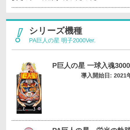
シリーズ機種
PA巨人の星 明子2000Ver.
P巨人の星 一球入魂3000
導入開始日: 2021