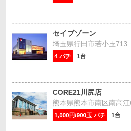
セイブゾーン
埼玉県行田市若小玉713
4 パチ
1台
CORE21川尻店
熊本県熊本市南区南高江6-
1,000円/900玉 パチ
1台