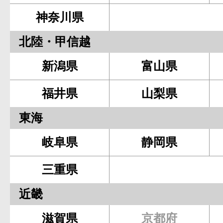
神奈川県
北陸・甲信越
新潟県
富山県
福井県
山梨県
東海
岐阜県
静岡県
三重県
近畿
滋賀県
京都府