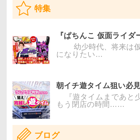
特集
『ぱちんこ 仮面ライダ
幼少時代、将来は仮
になりたい…
朝イチ遊タイム狙い必見
『遊タイムまであと少
もう閉店の時間……
ブログ