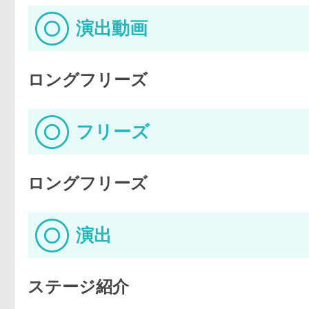
演出動画
ロングフリーズ
フリーズ
ロングフリーズ
演出
ステージ紹介