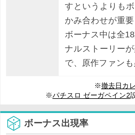
すというよりもボ
かみ合わせが重要
ボーナス中は全1
ナルストーリーが
で、原作ファンも
※
撤去日カ
※
パチスロ ゼーガペイン2
ボーナス出現率