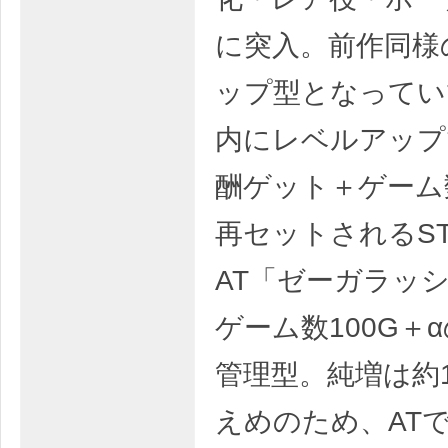
に突入。前作同様
ップ型となってい
内にレベルアップ
酬ゲット＋ゲーム
再セットされるS
AT「ゼーガラッ
ゲーム数100G＋
管理型。純増は約1
えめのため、AT