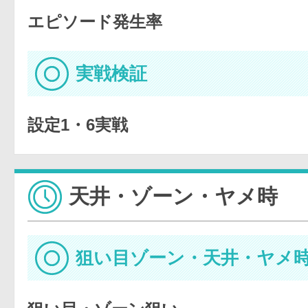
エピソード発生率
実戦検証
設定1・6実戦
天井・ゾーン・ヤメ時
狙い目ゾーン・天井・ヤメ