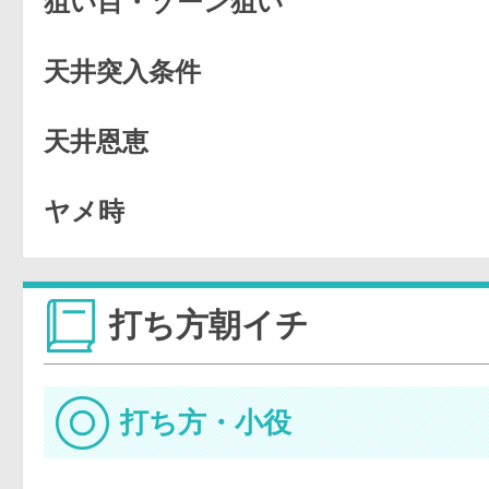
狙い目・ゾーン狙い
天井突入条件
天井恩恵
ヤメ時
打ち方朝イチ
打ち方・小役