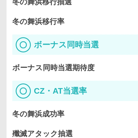
冬の舞浜移行抽選
冬の舞浜移行率
ボーナス同時当選
ボーナス同時当選期待度
CZ・AT当選率
冬の舞浜成功率
殲滅アタック抽選