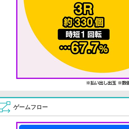
ゲームフロー