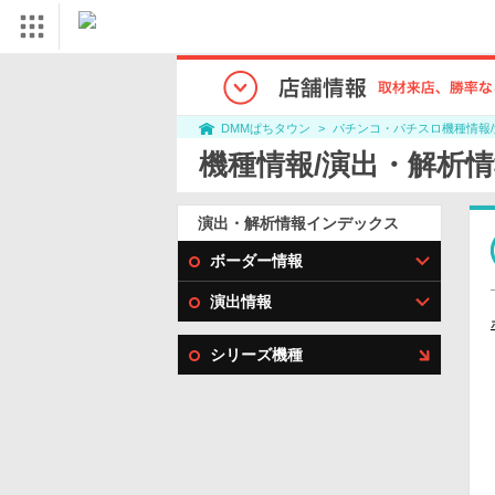
パチンコ・パチスロ機種情報
DMMぱちタウン
機種情報/演出・解析
演出・解析情報インデックス
ボーダー情報
演出情報
シリーズ機種