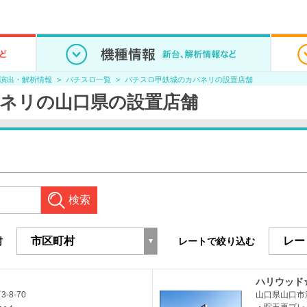
/演出・解析情報
パチスロ一覧
パチスロ甲鉄城のカバネリの設置店舗
ネリの山口県の設置店舗
検索
村
レートで絞り込む
ハリウッド
8-70
山口県山口市