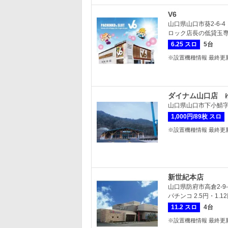
V6
山口県山口市葵2-6-4
ロック店長の低貸玉
6.25 スロ
5台
※設置機種情報 最終更新日 
ダイナム山口店 
山口県山口市下小鯖字
1,000円/89枚 スロ
※設置機種情報 最終更新日 
新世紀本店
山口県防府市高倉2-9-
パチンコ 2.5円・1.1
11.2 スロ
4台
※設置機種情報 最終更新日 