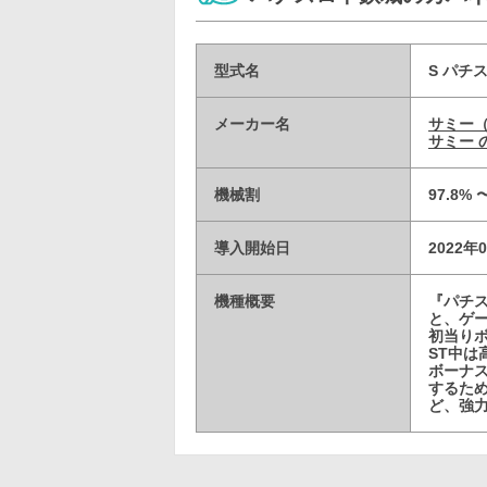
型式名
S パチ
メーカー名
サミー
サミー 
機械割
97.8% 
導入開始日
2022年
機種概要
『パチス
と、ゲ
初当りボ
ST中
ボーナ
するため
ど、強力