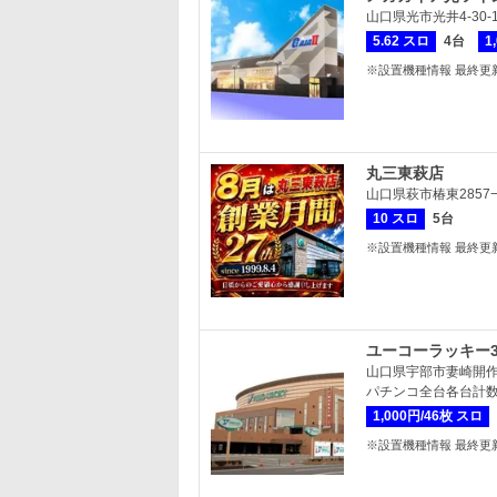
山口県光市光井4-30-
5.62 スロ
4台
1
※設置機種情報 最終更新日 
丸三東萩店
山口県萩市椿東2857−
10 スロ
5台
※設置機種情報 最終更新日 
ユーコーラッキー3
山口県宇部市妻崎開作
パチンコ全台各台計数
1,000円/46枚 スロ
※設置機種情報 最終更新日 