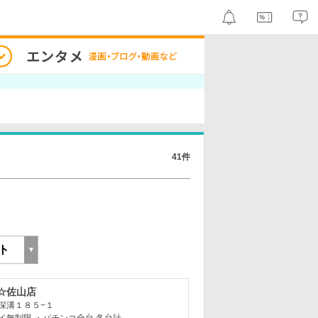
41件
☆佐山店
深溝１８５−１