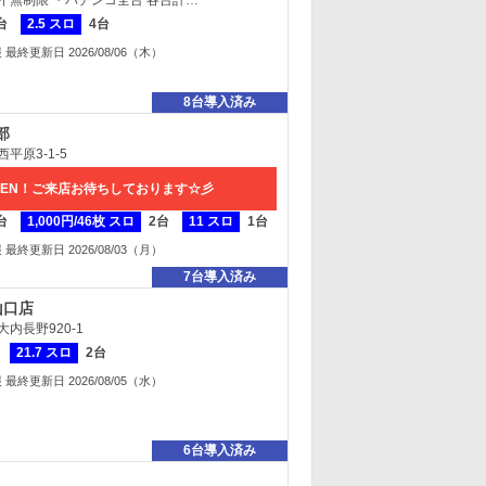
イ無制限 ・パチンコ全台 各台計…
台
2.5 スロ
4台
終更新日 2026/08/06（木）
8台導入済み
部
平原3-1-5
PEN！ご来店お待ちしております☆彡
台
1,000円/46枚 スロ
2台
11 スロ
1台
終更新日 2026/08/03（月）
7台導入済み
山口店
内長野920-1
21.7 スロ
2台
終更新日 2026/08/05（水）
6台導入済み