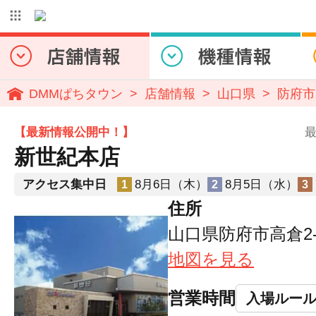
DMMぱちタウン
店舗情報
山口県
防府市
【最新情報公開中！】
最
新世紀本店
アクセス集中日
8月6日（木）
8月5日（水）
1
2
3
住所
山口県防府市高倉2-9
地図を見る
営業時間
入場ルー