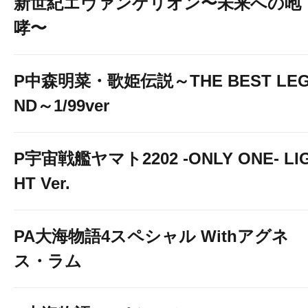
新世紀エヴァンゲリオン〜未来への咆
哮〜
P中森明菜・歌姫伝説～THE BEST LE
ND～1/99ver
P宇宙戦艦ヤマト2202 -ONLY ONE- LI
HT Ver.
PA大海物語4スペシャル Withアグネ
ス・ラム