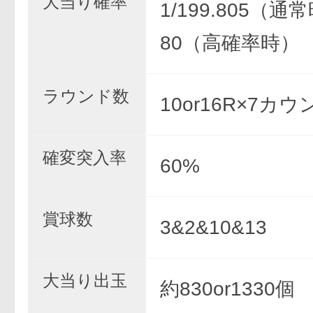
大当り確率
1/199.805（通常
80（高確率時）
ラウンド数
10or16R×7カウ
確変突入率
60%
賞球数
3&2&10&13
大当り出玉
約830or1330個