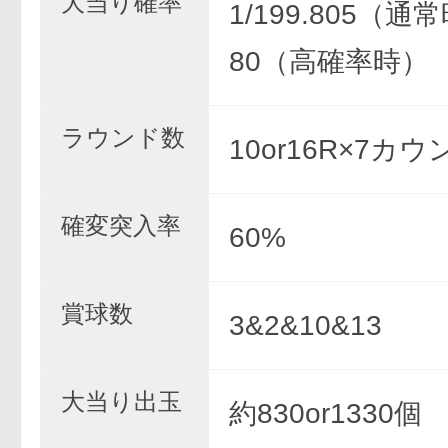
大当り確率
1/199.805（通常
80（高確率時）
ラウンド数
10or16R×7カウ
確変突入率
60%
賞球数
3&2&10&13
大当り出玉
約830or1330個