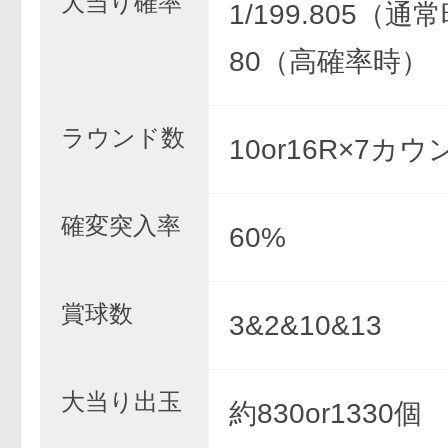
大当り確率
1/199.805（通常
80（高確率時）
ラウンド数
10or16R×7カウ
確変突入率
60%
賞球数
3&2&10&13
大当り出玉
約830or1330個