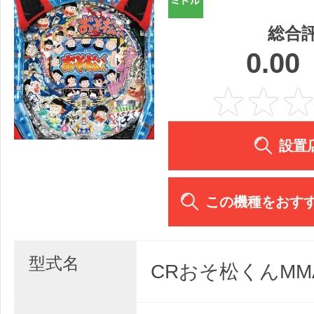
総合
0.00
設置
この機種をおす
型式名
CRおそ松くんMM