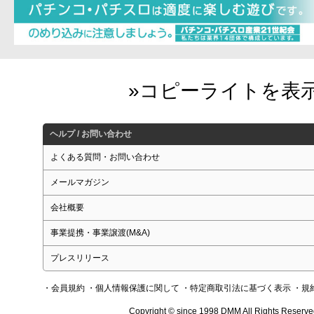
ヘルプ / お問い合わせ
よくある質問・お問い合わせ
メールマガジン
会社概要
事業提携・事業譲渡(M&A)
プレスリリース
・会員規約
・個人情報保護に関して
・特定商取引法に基づく表示
・規
Copyright © since 1998 DMM All Rights Reserve