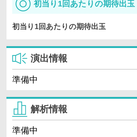
初当り1回あたりの期待出玉
初当り1回あたりの期待出玉
演出情報
準備中
解析情報
準備中