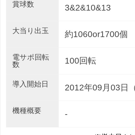
賞球数
3&2&10&13
大当り出玉
約1060or1700個
電サポ回転
100回転
数
導入開始日
2012年09月03日
機種概要
-